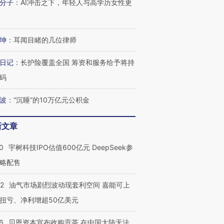
分子
：
AI冲击之下，年轻人与高学历女性更
进第四届链博
【商旅对话】华住集团
技“链”接产
【特别呈现】寻找100种
CFO：不靠规模取胜，华
【特别呈
有意思的生活方式·第三对
住三大增长引擎是什么？
有意思的
坤
：
耳闻目睹的几位律师
日记
：
长护险覆盖全国 筹资和服务给予将持
码
波
：
“沉睡”的10万亿元公积金
新文章
0
宇树科技IPO估值600亿元 DeepSeek参
略配售
22
油气市场剧烈波动现套利空间 嘉能可上
扭亏、净利增超50亿美元
6
贝恩资本宣布收购贡茶 在中国大陆无法