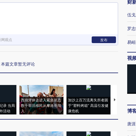
财
伍戈
罗志
新网观点
发布
易峘
视
本篇文章暂无评论
西班牙休达进入紧急状态
加沙上百万流离失所者困
视线｜HYR
纪录 当局
数千非法移民从摩洛哥闯
于“塑料烤箱” 高温引发健
术：是什么
博
外活动
入
康危机
心“花钱找虐
唐涯