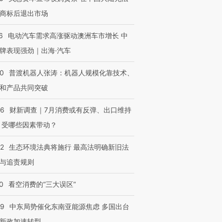
商标后退出市场
6
电动汽车需求高涨驱动澳洲车市增长 中
牌表现强劲｜出海·汽车
00
普渡机器人张涛：机器人规模化靠技术、
和产品共同突破
56
财新调查｜7月消费或有反弹、出口维持
 受哪些因素带动？
42
生态环境法典将施行 最高法明确新旧法
与追责规则
0
看空消费的“三大误区”
59
中东局势催化东南亚能源焦虑 多国出台
新政加速转型