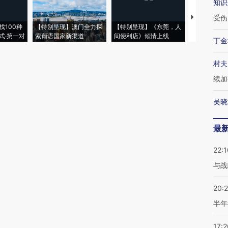
知识
受伤
【推广】走
找100种
【特别呈现】澳门全力探
【特别呈现】《东莞，人
会，让数智科
式·第一对
索葡语国家新渠道
间便利店》倾情上线
业
丁金
村夫
续加
吴晓
最
22:1
与战
20:
半年
17:2