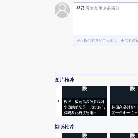
登录
后发表评论得积分
评论仅代表网友个人观点，不代表财
图片推荐
视线｜极端高温致多瑙河
水位跌破纪录 二战沉船与
韩国高温创百年
猛犸象化石接连露出
警告停止一切户
视听推荐