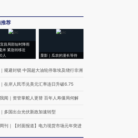
辑推荐
宜昌局部短时降雨
8毫米 紧急转移近
00人
显影｜瓜农的漫长等待
｜
规避封锁 中国超大油轮停靠埃及绕行非洲
｜
在岸人民币兑美元汇率连日升破6.75
我闻
｜
资管掌舵人更替 百年人寿僵局何解
｜
多国出台光伏新政加速转型
周刊
｜
【封面报道】电力现货市场元年突进