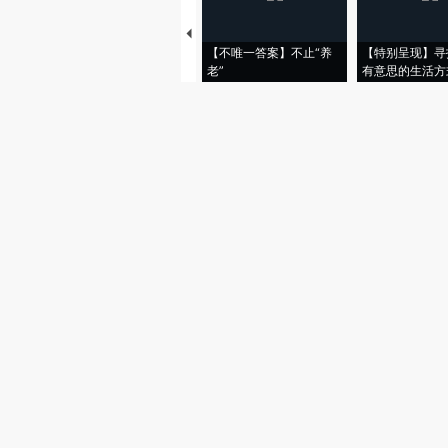
【不唯一答案】不止“养
【特别呈现】寻
老”
有意思的生活方