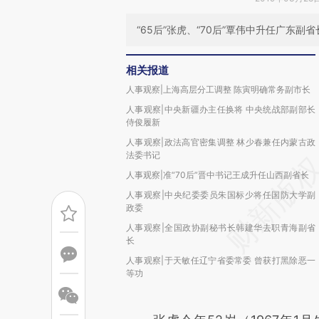
“65后”张虎、“70后”覃伟中升任广东副
相关报道
人事观察|上海高层分工调整 陈寅明确常务副市长
人事观察|中央新疆办主任换将 中央统战部副部长
侍俊履新
人事观察|政法高官密集调整 林少春兼任内蒙古政
法委书记
人事观察|准“70后”晋中书记王成升任山西副省长
人事观察|中央纪委委员朱国标少将任国防大学副
政委
人事观察|全国政协副秘书长韩建华去职青海副省
长
人事观察|于天敏任辽宁省委常委 曾获打黑除恶一
等功