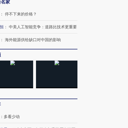
新名家
：
停不下来的价格？
恒
：
中美人工智能竞争：道路比技术更重要
：
海外能源供给缺口对中国的影响
频
OX的吸金
马航飞行员跨国走私7万
视线｜被称为“蟑螂”的印
让中产们甘
粒摇头丸 尿检体内含3种
度Z世代 用街头抗争将教
秘鲁纳斯
客
”？
毒品
育部长拱下台
13人遇难
：
多看少动