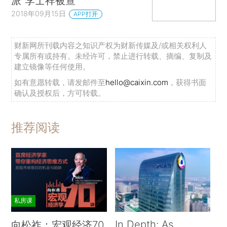
派”李士祥被查
2018年09月15日
APP打开
财新网所刊载内容之知识产权为财新传媒及/或相关权利人
专属所有或持有。未经许可，禁止进行转载、摘编、复制及
建立镜像等任何使用。
如有意愿转载，请发邮件至
hello@caixin.com
，获得书面
确认及授权后，方可转载。
推荐阅读
私房课
In Depth: As
向松祚：宏观经济70