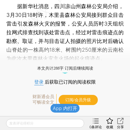
据新华社消息，四川凉山州森林公安局介绍，
3月30日18时许，木里县森林公安局接到群众目击
雷击引发森林火灾的报警，公安人员历时3天组织
拉网式排查找到该处雷击点，经过对雷击痕迹点的
勘察、取证，并与目击证人拍摄的照片比对后确认
山脊处的一株高约18米、树围约250厘米的云南松
为此次木里森林火灾主火场的起火痕迹点。
本文共计288字 订阅后继续阅读
登录
后获取已订阅的阅读权限
财新通会员
订阅/会员升级
可畅读全文
App 内打开
发表评论得积分
0
条评论
收藏
分享