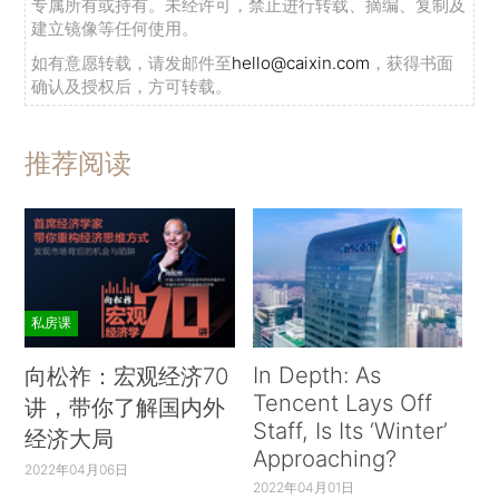
专属所有或持有。未经许可，禁止进行转载、摘编、复制及
建立镜像等任何使用。
如有意愿转载，请发邮件至
hello@caixin.com
，获得书面
确认及授权后，方可转载。
推荐阅读
私房课
In Depth: As
向松祚：宏观经济70
Tencent Lays Off
讲，带你了解国内外
Staff, Is Its ‘Winter’
经济大局
Approaching?
2022年04月06日
2022年04月01日