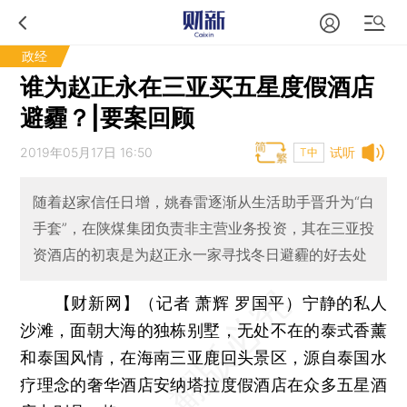
政经
谁为赵正永在三亚买五星度假酒店
避霾？|要案回顾
2019年05月17日 16:50
试听
T中
随着赵家信任日增，姚春雷逐渐从生活助手晋升为“白
手套”，在陕煤集团负责非主营业务投资，其在三亚投
资酒店的初衷是为赵正永一家寻找冬日避霾的好去处
【财新网】（记者 萧辉 罗国平）
宁静的私人
沙滩，面朝大海的独栋别墅，无处不在的泰式香薰
和泰国风情，在海南三亚鹿回头景区，源自泰国水
疗理念的奢华酒店安纳塔拉度假酒店在众多五星酒