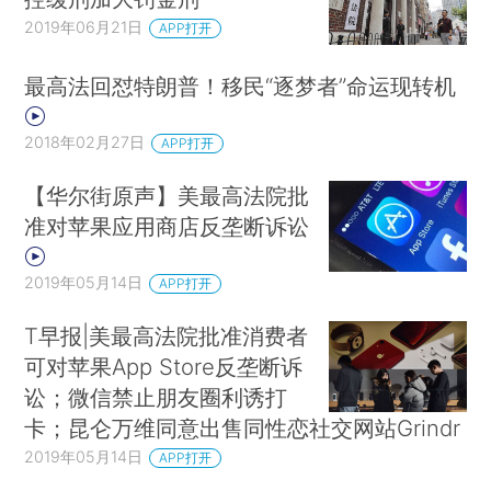
2019年06月21日
APP打开
最高法回怼特朗普！移民“逐梦者”命运现转机
2018年02月27日
APP打开
【华尔街原声】美最高法院批
准对苹果应用商店反垄断诉讼
2019年05月14日
APP打开
T早报|美最高法院批准消费者
可对苹果App Store反垄断诉
讼；微信禁止朋友圈利诱打
卡；昆仑万维同意出售同性恋社交网站Grindr
2019年05月14日
APP打开