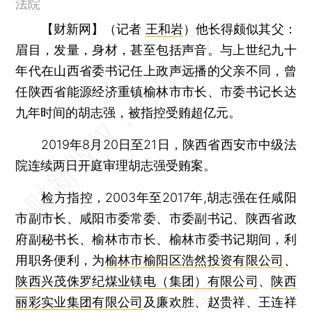
法院
【财新网】（记者
王和岩
）
他长得颇似其父：
眉目，发量，身材，甚至包括声音。与上世纪九十
年代在山西省委书记任上政声远播的父亲不同，曾
任陕西省能源经济重镇榆林市市长、市委书记长达
九年时间的胡志强，被指控受贿超亿元。
2019年8月20日至21日，陕西省西安市中级法
院连续两日开庭审理胡志强受贿案。
检方指控，2003年至2017年,胡志强在任咸阳
市副市长、咸阳市委常委、市委副书记、陕西省政
府副秘书长、榆林市市长、榆林市委书记期间，利
用职务便利，为
榆林市榆阳区浩然投资有限公司
、
陕西兴茂侏罗纪煤业镁电（集团）有限公司
、
陕西
丽彩实业集团有限公司
及廉欢胜、赵贵祥、王连祥