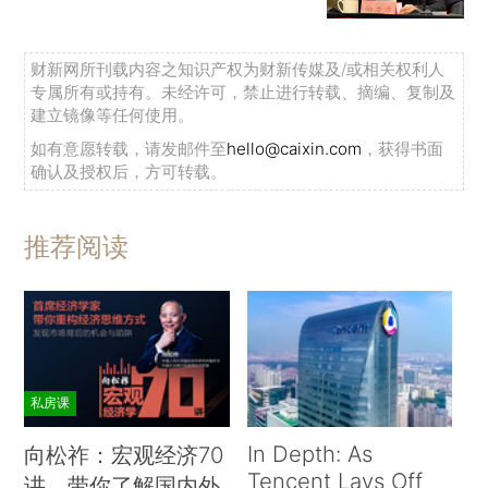
财新网所刊载内容之知识产权为财新传媒及/或相关权利人
专属所有或持有。未经许可，禁止进行转载、摘编、复制及
建立镜像等任何使用。
如有意愿转载，请发邮件至
hello@caixin.com
，获得书面
确认及授权后，方可转载。
推荐阅读
私房课
In Depth: As
向松祚：宏观经济70
Tencent Lays Off
讲，带你了解国内外