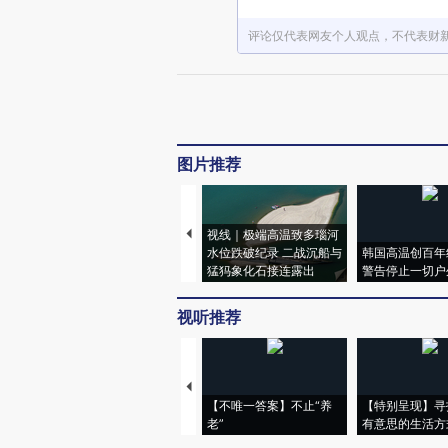
评论仅代表网友个人观点，不代表财
图片推荐
视线｜极端高温致多瑙河
水位跌破纪录 二战沉船与
韩国高温创百年
猛犸象化石接连露出
警告停止一切户
视听推荐
【不唯一答案】不止“养
【特别呈现】寻
老”
有意思的生活方