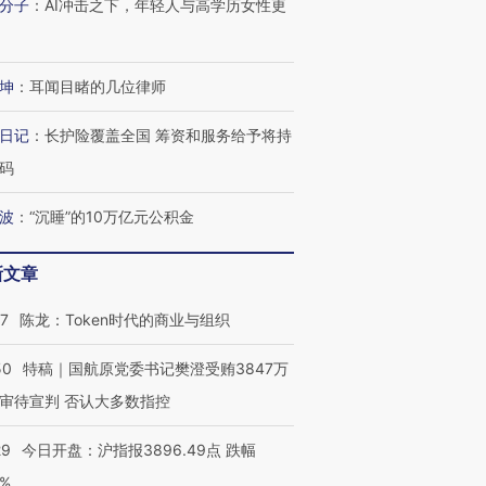
分子
：
AI冲击之下，年轻人与高学历女性更
坤
：
耳闻目睹的几位律师
日记
：
长护险覆盖全国 筹资和服务给予将持
码
波
：
“沉睡”的10万亿元公积金
新文章
07
陈龙：Token时代的商业与组织
50
特稿｜国航原党委书记樊澄受贿3847万
审待宣判 否认大多数指控
29
今日开盘：沪指报3896.49点 跌幅
0%