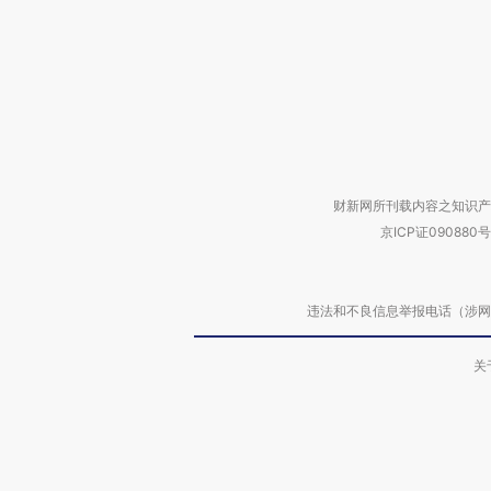
财新网所刊载内容之知识产
京ICP证090880号
违法和不良信息举报电话（涉网络暴力有
关