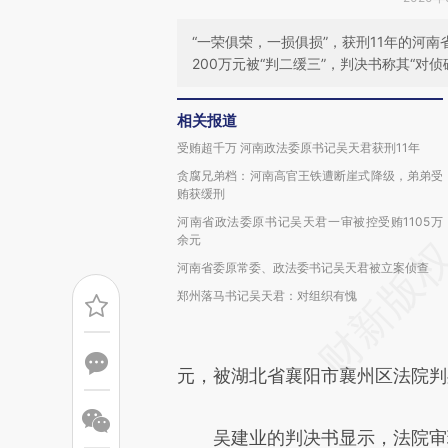
“一荣俱荣，一损俱损”，获刑11年的河
200万元被“判二缓三”，判决书称其“对
相关报道
受贿超千万 河南政法委原书记吴天君获刑11年
贪腐兄弟档：河南高官王铁遭断崖式降级，弟弟受
贿获缓刑
河南省政法委原书记吴天君一审被控受贿1105万
余元
河南省委原常委、政法委书记吴天君被立案侦查
郑州落马书记吴天君：对组织有愧
元，被湖北省襄阳市襄州区法院判
吴建业的判决书显示，法院审理查