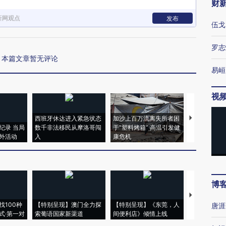
财
新网观点
发布
伍戈
罗志
本篇文章暂无评论
易峘
视
西班牙休达进入紧急状态
加沙上百万流离失所者困
视线｜HYR
纪录 当局
数千非法移民从摩洛哥闯
于“塑料烤箱” 高温引发健
术：是什么
外活动
入
康危机
心“花钱找虐
博
【推广】走
找100种
【特别呈现】澳门全力探
【特别呈现】《东莞，人
会，让数智科
唐涯
式·第一对
索葡语国家新渠道
间便利店》倾情上线
业