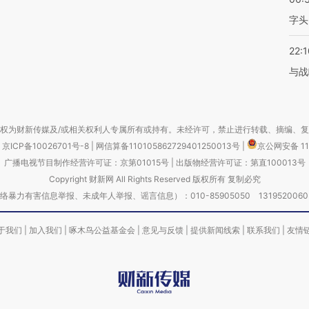
字头
22:1
与战
权为财新传媒及/或相关权利人专属所有或持有。未经许可，禁止进行转载、摘编、
京ICP备10026701号-8
|
网信算备110105862729401250013号
|
京公网安备 11
广播电视节目制作经营许可证：京第01015号
|
出版物经营许可证：第直100013号
Copyright 财新网 All Rights Reserved 版权所有 复制必究
害信息举报、未成年人举报、谣言信息）：010-85905050 13195200605 举报邮
于我们
|
加入我们
|
啄木鸟公益基金会
|
意见与反馈
|
提供新闻线索
|
联系我们
|
友情