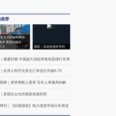
辑推荐
宜昌局部短时降雨
8毫米 紧急转移近
00人
显影｜瓜农的漫长等待
｜
规避封锁 中国超大油轮停靠埃及绕行非洲
｜
在岸人民币兑美元汇率连日升破6.75
我闻
｜
资管掌舵人更替 百年人寿僵局何解
｜
多国出台光伏新政加速转型
周刊
｜
【封面报道】电力现货市场元年突进