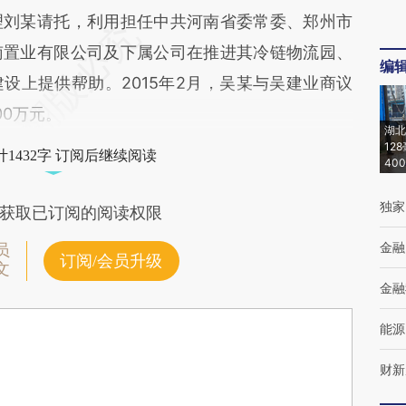
理刘某请托，利用担任中共河南省委常委、郑州市
南置业有限公司及下属公司在推进其冷链物流园、
编
设上提供帮助。2015年2月，吴某与吴建业商议
00万元。
湖北
12
1432字 订阅后继续阅读
40
独家
获取已订阅的阅读权限
金融
员
订阅/会员升级
文
金融
能源
财新