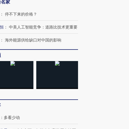
新名家
：
停不下来的价格？
恒
：
中美人工智能竞争：道路比技术更重要
：
海外能源供给缺口对中国的影响
频
OX的吸金
马航飞行员跨国走私7万
视线｜被称为“蟑螂”的印
让中产们甘
粒摇头丸 尿检体内含3种
度Z世代 用街头抗争将教
秘鲁纳斯
”？
毒品
育部长拱下台
13人遇难
客
进第四届链博
【商旅对话】华住集团
技“链”接产
【特别呈现】寻找100种
CFO：不靠规模取胜，华
【特别呈
：
多看少动
有意思的生活方式·第三对
住三大增长引擎是什么？
有意思的