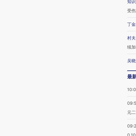
知识
受伤
丁金
村夫
续加
吴晓
最
10:
09:
元二
09:
0.1