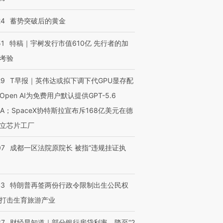
24
蓄势突破后的黄金
51
特稿｜宇树发行市值610亿 先行者的加
考验
29
T早报｜英伟达或拟下调下代GPU显存配
Open AI为免费用户默认提供GPT-5.6
NA；SpaceX协特斯拉宣布斥168亿美元在德
立芯片工厂
07
成都一区法院原院长 被指“违规挂证执
43
特朗普再签两份行政令限制出生公民权
打击生育旅游产业
37
财经早知道｜部分银行房贷利率，降至“2