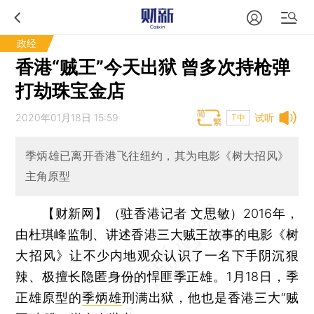
政经
香港“贼王”今天出狱 曾多次持枪弹
打劫珠宝金店
2020年01月18日 15:59
试听
T中
季炳雄已离开香港飞往纽约，其为电影《树大招风》
主角原型
【财新网】（驻香港记者 文思敏）
2016年，
由杜琪峰监制、讲述香港三大贼王故事的电影《树
大招风》让不少内地观众认识了一名下手阴沉狠
辣、极擅长隐匿身份的悍匪季正雄。1月18日，季
正雄原型的
季炳雄
刑满出狱，他也是香港三大“贼