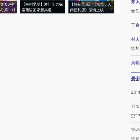
知识
找100种
【特别呈现】澳门全力探
【特别呈现】《东莞，人
会，让数智科
式·第一对
索葡语国家新渠道
间便利店》倾情上线
业
受伤
丁金
村夫
续加
吴晓
最
20:
17:
空”
15:
资超