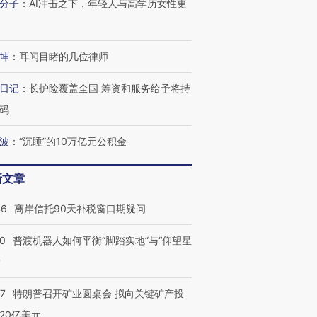
分子
：
AI冲击之下，年轻人与高学历女性更
技“链”接产
【特别呈现】寻找100种
CFO：不靠规模取胜，华
【特别呈
有意思的生活方式·第三对
住三大增长引擎是什么？
有意思的
坤
：
耳闻目睹的几位律师
日记
：
长护险覆盖全国 筹资和服务给予将持
码
波
：
“沉睡”的10万亿元公积金
新文章
46
离岸信托90天补税窗口期疑问
00
普渡机器人如何平衡“脚踏实地”与“仰望星
？
57
特朗普召开矿业圆桌会 拟向关键矿产投
20亿美元