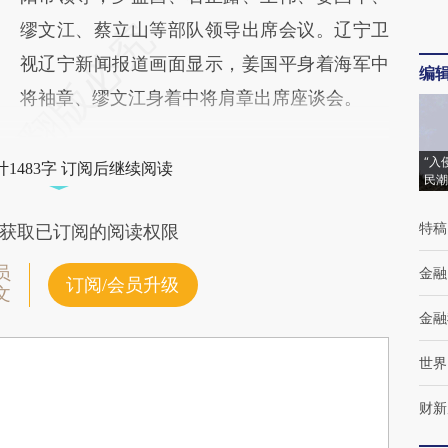
缪文江、蔡立山等部队领导出席会议。辽宁卫
视辽宁新闻报道画面显示，姜国平身着海军中
编
将袖章、缪文江身着中将肩章出席座谈会。
“入
1483字 订阅后继续阅读
民潮
特稿
获取已订阅的阅读权限
员
金融
订阅/会员升级
文
金融
世界
财新