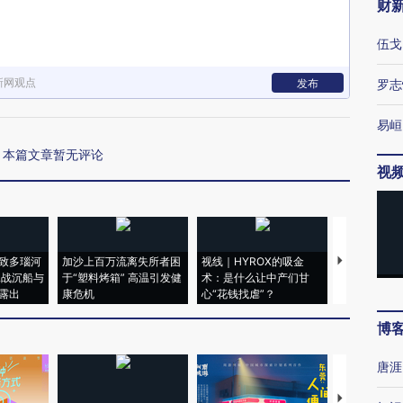
财
伍戈
新网观点
发布
罗志
易峘
本篇文章暂无评论
视
致多瑙河
加沙上百万流离失所者困
视线｜HYROX的吸金
马航飞行员
二战沉船与
于“塑料烤箱” 高温引发健
术：是什么让中产们甘
粒摇头丸 尿
露出
康危机
心“花钱找虐”？
毒品
博
唐涯
【推广】走