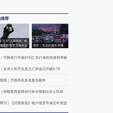
辑推荐
侵”还是“人道危机” 难
撕裂西班牙飞地休达
显影｜瓜农的漫长等待
｜
宇树发行市值610亿 先行者的加速和考验
｜
在岸人民币兑美元汇率连日升破6.75
我闻
｜
艾路明及多名股东被拘
｜
特朗普再签两份行政令限制出生公民权
周刊
｜
【封面报道】电力现货市场元年突进