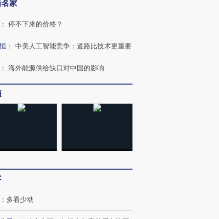
新名家
：
停不下来的价格？
恒
：
中美人工智能竞争：道路比技术更重要
：
海外能源供给缺口对中国的影响
频
跨国走私7万
视线｜被称为“蟑螂”的印
视线｜“入侵”还是“人道危
检体内含3种
度Z世代 用街头抗争将教
机”？难民潮撕裂西班牙
秘鲁纳斯
育部长拱下台
飞地休达
13人遇难
客
：
多看少动
进第四届链博
【商旅对话】华住集团