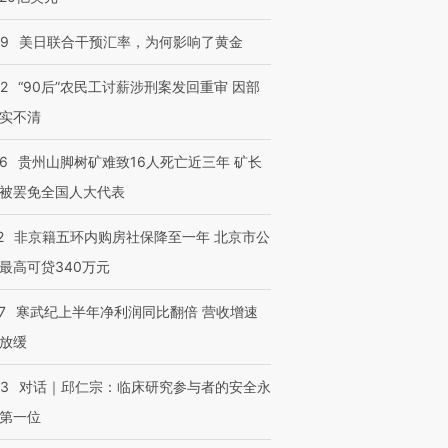
09
美日联合干预汇率，为何影响了黄金
32
“90后”农民工讨薪涉刑案发回重审 因部
实不清
36
贵州山脚树矿难致16人死亡近三年 矿长
被罢免全国人大代表
2
非京籍五环内购房社保降至一年 北京市公
最高可贷340万元
7
寒武纪上半年净利润同比翻倍 营收增速
放缓
53
对话｜邱仁宗：临床研究参与者的安全永
第一位