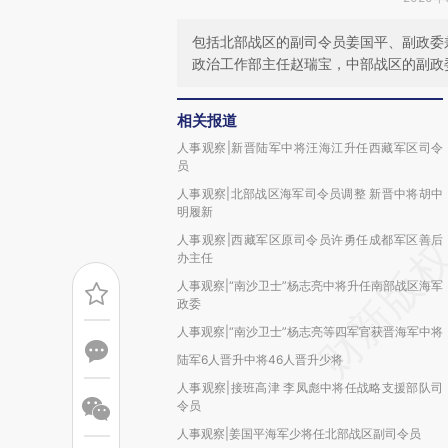
包括北部战区的副司令员姜国平、副政委
政治工作部主任赵瑞宝，中部战区的副政
相关报道
人事观察|新晋陆军中将汪海江升任西藏军区司令
员
人事观察|北部战区海军司令员调整 新晋中将胡中
明履新
人事观察|西藏军区原司令员许勇任成都军区善后
办主任
人事观察|“南沙卫士”杨志亮中将升任南部战区海军
政委
人事观察|“南沙卫士”杨志亮等四军官获晋海军中将
陆军6人晋升中将46人晋升少将
人事观察|接班高津 李凤彪中将任战略支援部队司
令员
人事观察|姜国平海军少将任北部战区副司令员