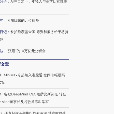
分子
：
AI冲击之下，年轻人与高学历女性更
坤
：
耳闻目睹的几位律师
日记
：
长护险覆盖全国 筹资和服务给予将持
码
波
：
“沉睡”的10万亿元公积金
新文章
1
MiniMax今起纳入港股通 盘间涨幅最高
77%
4
谷歌DeepMind CEO哈萨比斯卸任 转任
epMind董事长及谷歌首席科学家
6
侦查起诉审判执行均有漏洞 涉案财物处