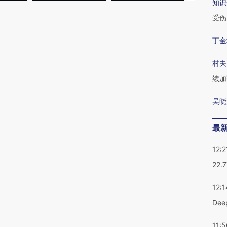
知识
受伤
丁金
村夫
续加
吴晓
最
12:2
22.
12:1
De
11:5