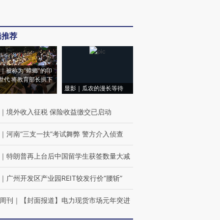
辑推荐
｜被称为“蟑螂”的印
世代 将教育部长拱下
显影｜瓜农的漫长等待
｜
境外收入征税 保险收益缴交已启动
｜
河南“三支一扶”考试舞弊 警方介入侦查
｜
特朗普再上台后中国留学生获签数量大减
｜
广州开发区产业园REIT较发行价“腰斩”
周刊
｜
【封面报道】电力现货市场元年突进