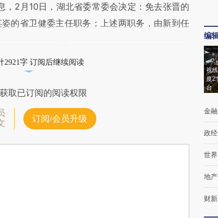
，2月10日，湖北省委常委会决定：免去张晋的
英姿的省卫健委主任职务；上述两职务，由新到任
编
2921字 订阅后继续阅读
视线
度Z
台
获取已订阅的阅读权限
金融
员
订阅/会员升级
文
政经
世界
地产
财新