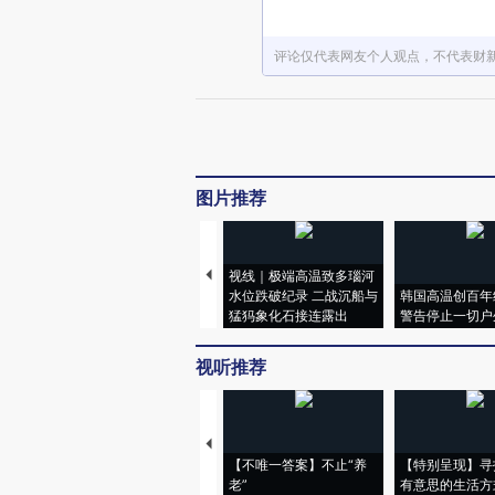
评论仅代表网友个人观点，不代表财
图片推荐
视线｜极端高温致多瑙河
水位跌破纪录 二战沉船与
韩国高温创百年
猛犸象化石接连露出
警告停止一切户
视听推荐
【不唯一答案】不止“养
【特别呈现】寻
老”
有意思的生活方