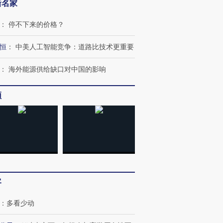
新名家
：
停不下来的价格？
恒
：
中美人工智能竞争：道路比技术更重要
：
海外能源供给缺口对中国的影响
频
跨国走私7万
视线｜HY
检体内含3种
泽连斯基密集出访美英 索
秘鲁纳斯卡观光飞机坠毁
术：是什
要防空导弹“救急”
13人遇难
心“花钱找
客
进第四届链博
【商旅对话】华住集团
：
多看少动
技“链”接产
【特别呈现】寻找100种
CFO：不靠规模取胜，华
【特别呈
有意思的生活方式·第三对
住三大增长引擎是什么？
有意思的