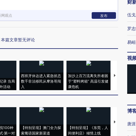
财
伍戈
新网观点
发布
罗志
本篇文章暂无评论
易峘
视
西班牙休达进入紧急状态
加沙上百万流离失所者困
马航飞行员
纪录 当局
数千非法移民从摩洛哥闯
于“塑料烤箱” 高温引发健
粒摇头丸 尿
外活动
入
康危机
毒品
博
【推广】走
唐涯
找100种
【特别呈现】澳门全力探
【特别呈现】《东莞，人
会，让数智科
式·第一对
索葡语国家新渠道
间便利店》倾情上线
业