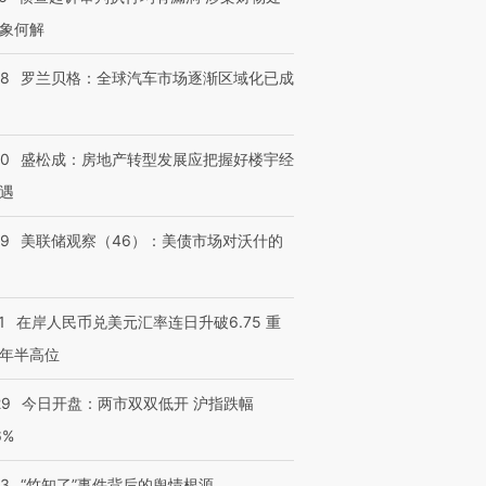
象何解
58
罗兰贝格：全球汽车市场逐渐区域化已成
50
盛松成：房地产转型发展应把握好楼宇经
遇
39
美联储观察（46）：美债市场对沃什的
1
在岸人民币兑美元汇率连日升破6.75 重
年半高位
29
今日开盘：两市双双低开 沪指跌幅
6%
13
“竹知了”事件背后的舆情根源