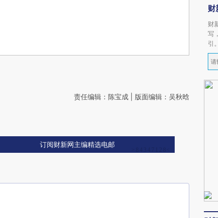
财
财
写
引
责任编辑：陈宝成 | 版面编辑：吴秋晗
订阅财新网主编精选电邮