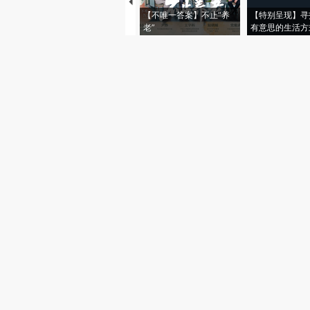
【不唯一答案】不止“养
【特别呈现】寻
老”
有意思的生活方