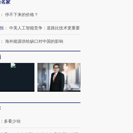
新名家
：
停不下来的价格？
恒
：
中美人工智能竞争：道路比技术更重要
：
海外能源供给缺口对中国的影响
频
OX的吸金
马航飞行员跨国走私7万
视线｜被称为“蟑螂”的印
让中产们甘
粒摇头丸 尿检体内含3种
度Z世代 用街头抗争将教
秘鲁纳斯
”？
毒品
育部长拱下台
13人遇难
客
：
多看少动