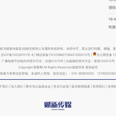
强劲
16:
衔接
权为财新传媒及/或相关权利人专属所有或持有。未经许可，禁止进行转载、摘编、
京ICP备10026701号-8
|
网信算备110105862729401250013号
|
京公网安备 11
广播电视节目制作经营许可证：京第01015号
|
出版物经营许可证：第直100013号
Copyright 财新网 All Rights Reserved 版权所有 复制必究
害信息举报、未成年人举报、谣言信息）：010-85905050 13195200605 举报邮
于我们
|
加入我们
|
啄木鸟公益基金会
|
意见与反馈
|
提供新闻线索
|
联系我们
|
友情