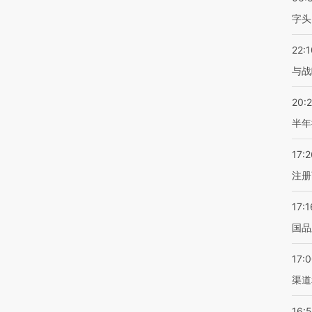
字头
22:1
与战
20:
半年
17:2
注册
17:1
国品
17:
渠道
16: