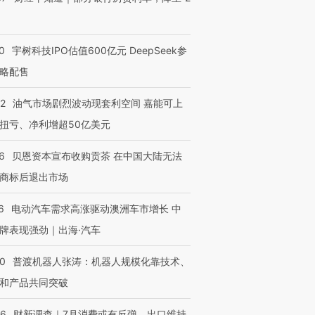
0
宇树科技IPO估值600亿元 DeepSeek参
略配售
22
油气市场剧烈波动现套利空间 嘉能可上
扭亏、净利增超50亿美元
6
贝恩资本宣布收购贡茶 在中国大陆无法
商标后退出市场
6
电动汽车需求高涨驱动澳洲车市增长 中
牌表现强劲｜出海·汽车
00
普渡机器人张涛：机器人规模化靠技术、
和产品共同突破
56
财新调查｜7月消费或有反弹、出口维持