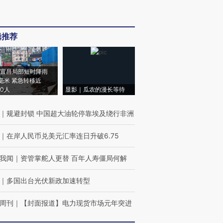
辑推荐
宜昌局部短时降雨
8毫米 紧急转移近
00人
显影｜瓜农的漫长等待
｜
规避封锁 中国超大油轮停靠埃及绕行非洲
｜
在岸人民币兑美元汇率连日升破6.75
我闻
｜
资管掌舵人更替 百年人寿僵局何解
｜
多国出台光伏新政加速转型
周刊
｜
【封面报道】电力现货市场元年突进