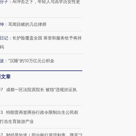
进第四届链博
分子
：
AI冲击之下，年轻人与高学历女性更
【商旅对话】华住集团
技“链”接产
【特别呈现】寻找100种
CFO：不靠规模取胜，华
【特别呈
有意思的生活方式·第三对
住三大增长引擎是什么？
有意思的
坤
：
耳闻目睹的几位律师
日记
：
长护险覆盖全国 筹资和服务给予将持
码
波
：
“沉睡”的10万亿元公积金
新文章
07
成都一区法院原院长 被指“违规挂证执
43
特朗普再签两份行政令限制出生公民权
打击生育旅游产业
37
财经早知道｜部分银行房贷利率，降至“2