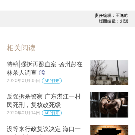
责任编辑：王逸吟
版面编辑：刘潇
相关阅读
特稿|强拆再酿血案 扬州彭在
林杀人调查
2020年01月05日
APP打开
反强拆杀警察 广东湛江一村
民死刑，复核改死缓
2020年01月04日
APP打开
没等来行政复议决定 海口一