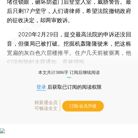
堵住锁眼，砸坏防盗门后登堂入室，威胁警告。最
后只剩17户坚守，人们请律师，希望法院撤销政府
的征收决定，却两审败诉。
2020年2月29日，提交最高法院的申诉还没回
音，但僵局已被打破。挖掘机轰隆隆驶来，把这栋
宽扁的灰白色六层楼推平。住户几天前被驱离，他
们说拆除时未获通知，是被强拆。
本文共计3886字 订阅后继续阅读
登录
后获取已订阅的阅读权限
财新通会员
订阅/会员升级
可畅读全文