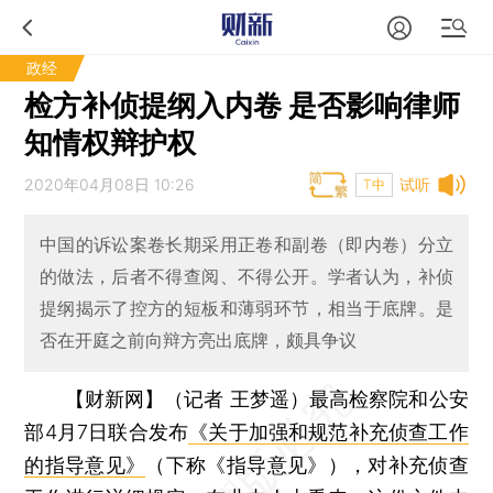
政经
检方补侦提纲入内卷 是否影响律师
知情权辩护权
2020年04月08日 10:26
试听
T中
中国的诉讼案卷长期采用正卷和副卷（即内卷）分立
的做法，后者不得查阅、不得公开。学者认为，补侦
提纲揭示了控方的短板和薄弱环节，相当于底牌。是
否在开庭之前向辩方亮出底牌，颇具争议
【财新网】（记者 王梦遥）
最高检察院和公安
部4月7日联合发布
《关于加强和规范补充侦查工作
的指导意见》
（下称《指导意见》），对补充侦查