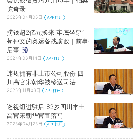
会长被指贪污判刑15年｜拍案
惊奇录
2025年04月05日
APP打开
捞钱超2亿元换来“牢底坐穿”
苟仲文的奥运备战腐败｜前事·
后事
2024年06月14日
APP打开
违规拥有非上市公司股份 四
川高官宋朝华被移送司法
2025年11月03日
APP打开
巡视组进驻后 62岁四川本土
高官宋朝华官宣落马
2025年04月25日
APP打开