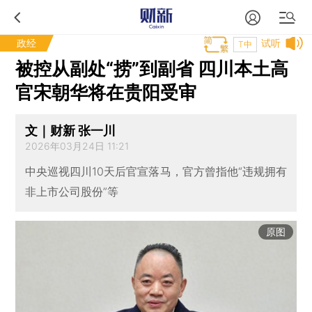
政经
试听
T中
被控从副处“捞”到副省 四川本土高
官宋朝华将在贵阳受审
文｜财新 张一川
2026年03月24日 11:21
中央巡视四川10天后官宣落马，官方曾指他“违规拥有
非上市公司股份”等
原图