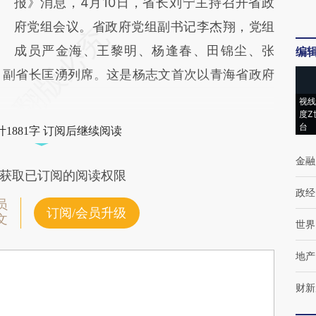
报》消息，4月10日，省长刘宁主持召开省政
府党组会议。省政府党组副书记李杰翔，党组
成员严金海、王黎明、杨逢春、田锦尘、张
编
。副省长匡湧列席。这是杨志文首次以青海省政府
视线
度Z
台
1881字 订阅后继续阅读
金融
获取已订阅的阅读权限
政经
员
订阅/会员升级
文
世界
地产
财新