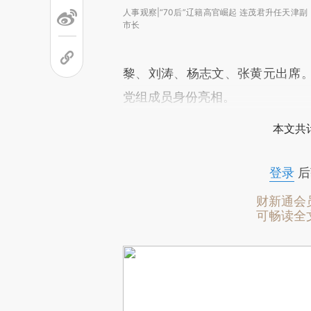
人事观察|“70后”辽籍高官崛起 连茂君升任天津副
市长
黎、刘涛、杨志文、张黄元出席
党组成员身份亮相。
本文共计
登录
后
财新通会
可畅读全