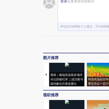
登录
后发表评论得积分
评论仅代表网友个人观点，不代表财
图片推荐
视线｜极端高温致多瑙河
水位跌破纪录 二战沉船与
韩国高温创百年
猛犸象化石接连露出
警告停止一切户
视听推荐