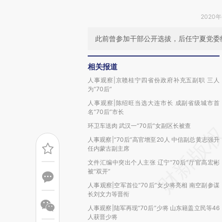
2020年
此前曾参加干部公开选拔，后任宁夏党委统
相关报道
人事观察|京赣桂宁四省份政府补充五副职 三人
为“70后”
人事观察|陈绍旺当选大连市长 成副省级城市首
名“70后”市长
环卫车送肉 武汉一“70后”女副区长被查
人事观察|“70后”高官增至20人 中信副总黄志强升
任内蒙古副主席
文件汇编中突出个人主张 辽宁“70后”厅官高宏彬
被“双开”
人事观察|空军首位“70后”女少将亮相 南空副参谋
长刘文力等晋衔
人事观察|陆军再现“70后”少将 山东籍盖立民等46
人获晋少将