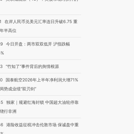
1
在岸人民币兑美元汇率连日升破6.75 重
年半高位
29
今日开盘：两市双双低开 沪指跌幅
6%
13
“竹知了”事件背后的舆情根源
10
国泰航空2026年上半年净利润大增71%
局势成业绩“双刃剑”
45
独家｜规避红海封锁 中国超大油轮停靠
绕行非洲
36
港险收益征税冲击伦敦市场 保诚盘中重
3%