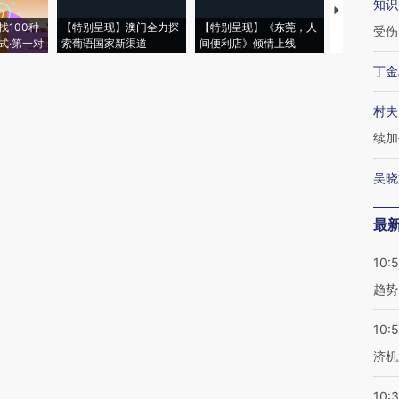
知识
【推广】走
找100种
【特别呈现】澳门全力探
【特别呈现】《东莞，人
会，让数智科
受伤
式·第一对
索葡语国家新渠道
间便利店》倾情上线
业
丁金
村夫
续加
吴晓
最
10:
趋势
10:
济机
10: