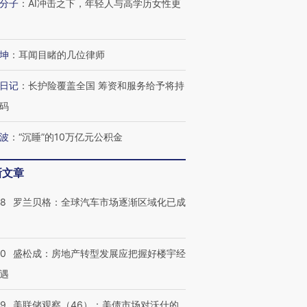
分子
：
AI冲击之下，年轻人与高学历女性更
进第四届链博
【商旅对话】华住集团
技“链”接产
【特别呈现】寻找100种
CFO：不靠规模取胜，华
【特别呈
有意思的生活方式·第三对
住三大增长引擎是什么？
有意思的
坤
：
耳闻目睹的几位律师
日记
：
长护险覆盖全国 筹资和服务给予将持
码
波
：
“沉睡”的10万亿元公积金
新文章
58
罗兰贝格：全球汽车市场逐渐区域化已成
50
盛松成：房地产转型发展应把握好楼宇经
遇
39
美联储观察（46）：美债市场对沃什的