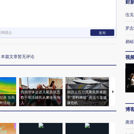
财
伍戈
罗志
新网观点
发布
易峘
本篇文章暂无评论
视
西班牙休达进入紧急状态
加沙上百万流离失所者困
马航飞行员
纪录 当局
数千非法移民从摩洛哥闯
于“塑料烤箱” 高温引发健
粒摇头丸 尿
外活动
入
康危机
毒品
博
唐涯