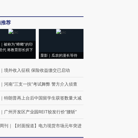
辑推荐
｜被称为“蟑螂”的印
世代 将教育部长拱下
显影｜瓜农的漫长等待
｜
境外收入征税 保险收益缴交已启动
｜
河南“三支一扶”考试舞弊 警方介入侦查
｜
特朗普再上台后中国留学生获签数量大减
｜
广州开发区产业园REIT较发行价“腰斩”
周刊
｜
【封面报道】电力现货市场元年突进