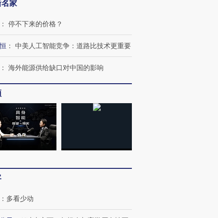
新名家
：
停不下来的价格？
恒
：
中美人工智能竞争：道路比技术更重要
：
海外能源供给缺口对中国的影响
频
跨国走私7万
视线｜HY
检体内含3种
泽连斯基密集出访美英 索
秘鲁纳斯卡观光飞机坠毁
术：是什
要防空导弹“救急”
13人遇难
心“花钱找
客
：
多看少动