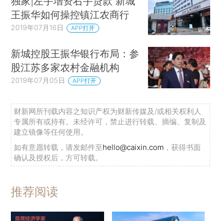
独家|左手增资右手贷款 新城
王振华如何操控镇江农商行
2019年07月16日
APP打开
新城控股王振华银行布局：参
股江苏多家农村金融机构
2019年07月05日
APP打开
财新网所刊载内容之知识产权为财新传媒及/或相关权利人
专属所有或持有。未经许可，禁止进行转载、摘编、复制及
建立镜像等任何使用。
如有意愿转载，请发邮件至
hello@caixin.com
，获得书面
确认及授权后，方可转载。
推荐阅读