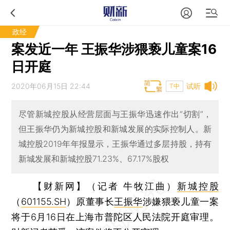
政经
案发近一年 王振华涉猥亵儿童案16
日开庭
2020年06月15日 22:44
试听
T中
尽管新城控股从经营层面与王振华迅速作出“切割”，
但王振华仍为新城控股和新城发展的实际控制人。新
城控股2019年年报显示，王振华通过多层持股，持有
新城发展和新城控股71.23%、67.17%股权
【财新网】（记者 牛牧江曲）
新城控股
（
601155.SH
）原董事长
王振华
涉嫌猥亵儿童一案
将于6月16日在上海市普陀区人民法院开庭审理。