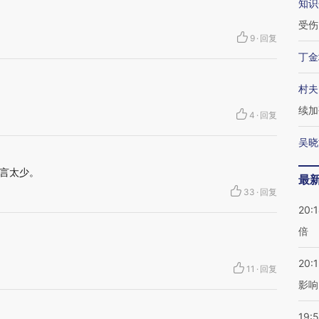
知识
受伤
9
·
回复
丁金
村夫
续加
4
·
回复
吴晓
言太少。
最
33
·
回复
20:
倍
20:1
11
·
回复
影响
19:5