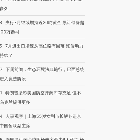
多久
8
央行7月继续增持近20吨黄金 累计储备超
600万盎司
5
7月进出口增速从高位略有回落 涨价动力
跨国走私7万
视线｜被称为“蟑螂”的印
视线｜“入侵”还是“人道危
持续？
检体内含3种
度Z世代 用街头抗争将教
机”？难民潮撕裂西班牙
秘鲁纳斯
育部长拱下台
飞地休达
13人遇难
07
下周前瞻：生态环境法典施行；巴西总统
进入竞选阶段
1
特朗普坚称美国防空弹药库存充足 但不
乌克兰提供更多
进第四届链博
【商旅对话】华住集团
技“链”接产
【特别呈现】寻找100种
CFO：不靠规模取胜，华
【特别呈
有意思的生活方式·第三对
住三大增长引擎是什么？
有意思的
24
人事观察｜上海55岁女副市长解冬进京
中国侨联副主席
45
泰国发生致命校园枪击案至少6人死亡 枪