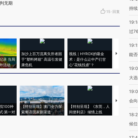
判无期
持续
15
·
回复
19:1
过7
19:1
加沙上百万流离失所者困
视线｜HYROX的吸金
马航飞行员
能否
纪录 当局
于“塑料烤箱” 高温引发健
术：是什么让中产们甘
粒摇头丸 尿
外活动
康危机
心“花钱找虐”？
毒品
19:
大选
19:0
会向
【推广】走
找100种
【特别呈现】澳门全力探
【特别呈现】《东莞，人
会，让数智科
式·第一对
索葡语国家新渠道
间便利店》倾情上线
业
18:
候任
17: