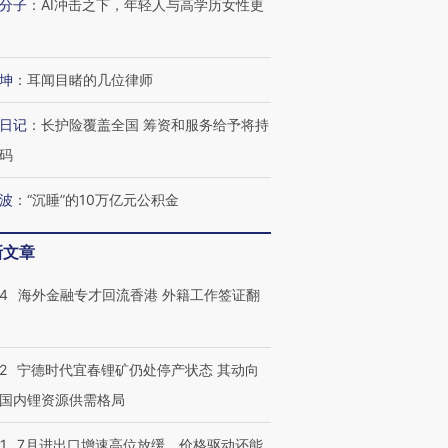
分子
：
AI冲击之下，年轻人与高学历女性更
坤
：
耳闻目睹的几位律师
日记
：
长护险覆盖全国 筹资和服务给予将持
码
波
：
“沉睡”的10万亿元公积金
新文章
14
海外金融专才回流香港 外籍工作签证翻
2
宁德时代宜春锂矿仍处停产状态 其动向
国内锂资源供需格局
1
7月进出口增速高位放缓，价格驱动还能