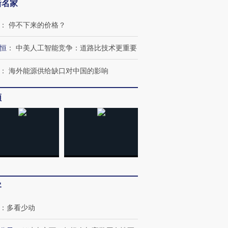
新名家
：
停不下来的价格？
恒
：
中美人工智能竞争：道路比技术更重要
：
海外能源供给缺口对中国的影响
频
客
：
多看少动