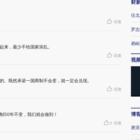
财
伍戈
·
回复
罗志
易峘
起来，最少不给国家添乱。
·
回复
视
的。既然承诺一国两制不会变，就一定会兑现。
·
回复
博
制50年不变，我们就会做到！
2
·
回复
唐涯