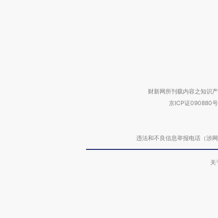
财新网所刊载内容之知识产
京ICP证090880号
违法和不良信息举报电话（涉网络暴力有
关