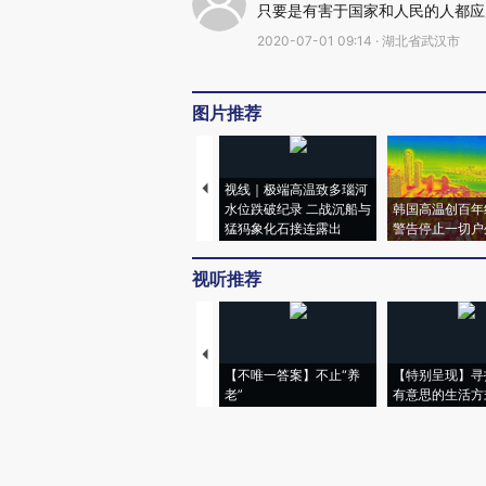
只要是有害于国家和人民的人都应
2020-07-01 09:14 · 湖北省武汉市
图片推荐
视线｜极端高温致多瑙河
水位跌破纪录 二战沉船与
韩国高温创百年
猛犸象化石接连露出
警告停止一切户
视听推荐
【不唯一答案】不止“养
【特别呈现】寻
老”
有意思的生活方