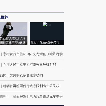
辑推荐
侵”还是“人道危机” 难
撕裂西班牙飞地休达
显影｜瓜农的漫长等待
｜
宇树发行市值610亿 先行者的加速和考验
｜
在岸人民币兑美元汇率连日升破6.75
我闻
｜
艾路明及多名股东被拘
｜
特朗普再签两份行政令限制出生公民权
周刊
｜
【封面报道】电力现货市场元年突进