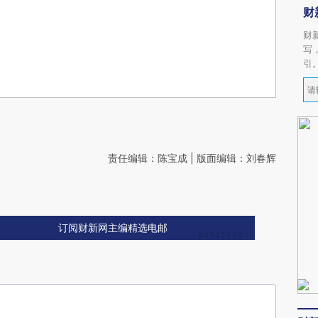
财
财
写
引
责任编辑：陈宝成 | 版面编辑：刘春辉
订阅财新网主编精选电邮