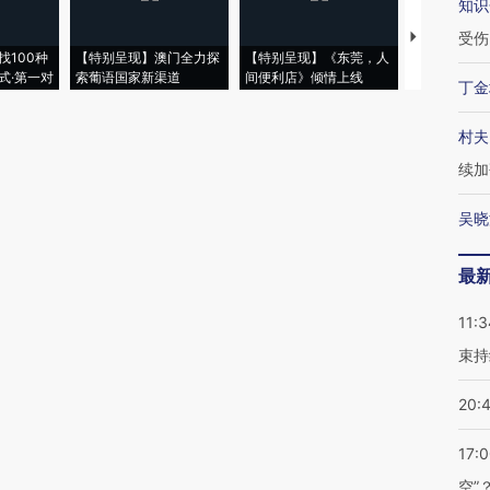
知识
受伤
【推广】走
找100种
【特别呈现】澳门全力探
【特别呈现】《东莞，人
会，让数智科
式·第一对
索葡语国家新渠道
间便利店》倾情上线
业
丁金
村夫
续加
吴晓
最
11:3
束持
20:
17:
空”