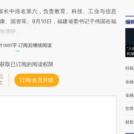
长中排名第六，负责教育、科技、工业与信息
康、国资等。9月10日，福建省委书记于伟国在福
编
加调研。
1695字 订阅后继续阅读
“入
民潮
获取已订阅的阅读权限
特稿
员
订阅/会员升级
金融
文
金融
世界
财新