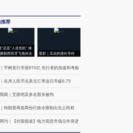
辑推荐
侵”还是“人道危机” 难
撕裂西班牙飞地休达
显影｜瓜农的漫长等待
｜
宇树发行市值610亿 先行者的加速和考验
｜
在岸人民币兑美元汇率连日升破6.75
我闻
｜
艾路明及多名股东被拘
｜
特朗普再签两份行政令限制出生公民权
周刊
｜
【封面报道】电力现货市场元年突进