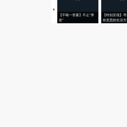
【不唯一答案】不止“养
【特别呈现】寻
老”
有意思的生活方