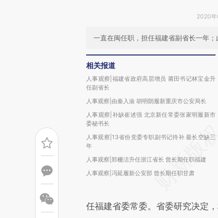
2020年
一直在闽任职，担任福建省副省长一年；
相关报道
人事观察|福建省政府高层增员 莆田书记林宝金升
任副省长
人事观察|由秦入渝 胡明朗履新重庆市公安局长
人事观察|补缺崔述强 北京新任常委张家明履新市
委秘书长
人事观察|13省份党委专职副书记待补 最长空缺三
年
人事观察|郑栅洁升任浙江省长 曾长期任职福建
人事观察|冯延履新公安部 曾长期任职甘肃
任福建省委常委。省委研究决定，