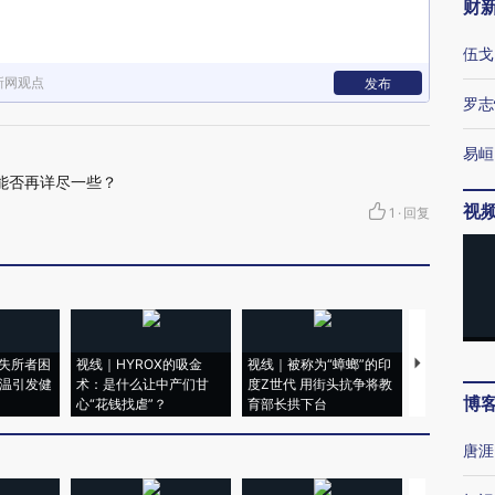
财
伍戈
新网观点
发布
罗志
易峘
简历能否再详尽一些？
视
1
·
回复
失所者困
视线｜HYROX的吸金
视线｜被称为“蟑螂”的印
视线｜“入侵
高温引发健
术：是什么让中产们甘
度Z世代 用街头抗争将教
机”？难民潮
博
心“花钱找虐”？
育部长拱下台
飞地休达
唐涯