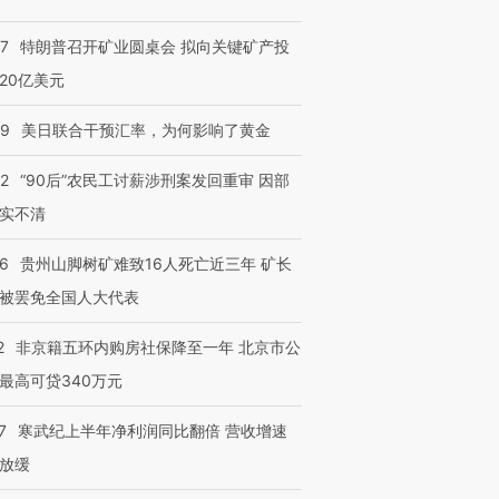
57
特朗普召开矿业圆桌会 拟向关键矿产投
20亿美元
09
美日联合干预汇率，为何影响了黄金
32
“90后”农民工讨薪涉刑案发回重审 因部
实不清
36
贵州山脚树矿难致16人死亡近三年 矿长
被罢免全国人大代表
2
非京籍五环内购房社保降至一年 北京市公
最高可贷340万元
7
寒武纪上半年净利润同比翻倍 营收增速
放缓