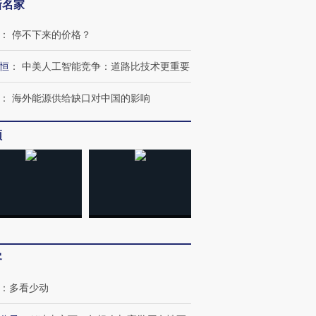
新名家
：
停不下来的价格？
恒
：
中美人工智能竞争：道路比技术更重要
：
海外能源供给缺口对中国的影响
频
”还是“人道危
湖北宜昌局部短时降雨
哈尔滨遭遇短时极端强降
撕裂西班牙
128毫米 紧急转移近
雨 3小时累计雨量超80毫
秘鲁纳斯
客
4000人
米
13人遇难
：
多看少动