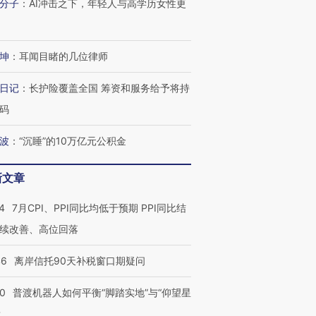
分子
：
AI冲击之下，年轻人与高学历女性更
进第四届链博
【商旅对话】华住集团
技“链”接产
【特别呈现】寻找100种
CFO：不靠规模取胜，华
【特别呈
有意思的生活方式·第三对
住三大增长引擎是什么？
有意思的
坤
：
耳闻目睹的几位律师
日记
：
长护险覆盖全国 筹资和服务给予将持
码
波
：
“沉睡”的10万亿元公积金
新文章
4
7月CPI、PPI同比均低于预期 PPI同比结
续改善、高位回落
46
离岸信托90天补税窗口期疑问
00
普渡机器人如何平衡“脚踏实地”与“仰望星
？