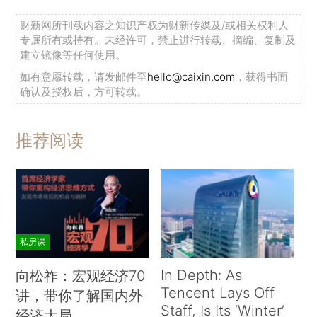
财新网所刊载内容之知识产权为财新传媒及/或相关权利人
专属所有或持有。未经许可，禁止进行转载、摘编、复制及
建立镜像等任何使用。
如有意愿转载，请发邮件至
hello@caixin.com
，获得书面
确认及授权后，方可转载。
推荐阅读
私房课
In Depth: As
向松祚：宏观经济70
Tencent Lays Off
讲，带你了解国内外
Staff, Is Its ‘Winter’
经济大局