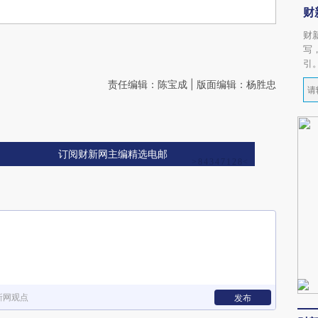
财
财
写
引
责任编辑：陈宝成 | 版面编辑：杨胜忠
订阅财新网主编精选电邮
新网观点
发布