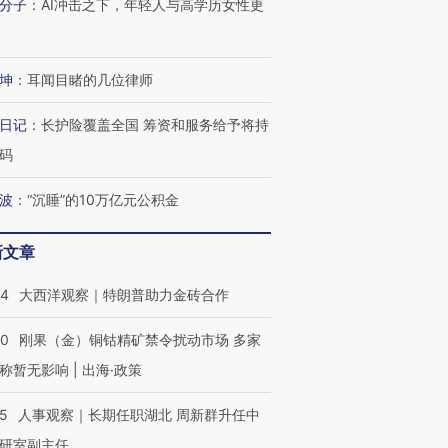
分子
：
AI冲击之下，年轻人与高学历女性更
坤
：
耳闻目睹的几位律师
日记
：
长护险覆盖全国 筹资和服务给予将持
码
波
：
“沉睡”的10万亿元公积金
新文章
44
大西洋观察｜特朗普助力金砖合作
40
刚果（金）铜钴精矿禁令扰动市场 多家
称暂无影响 | 出海·政策
25
人事观察｜长期任职湖北 周新群升任中
研室副主任