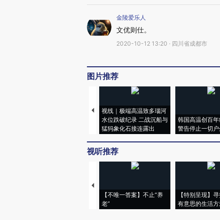
金陵爱乐人
文优则仕。
2020-10-12 13:20 · 四川省成都市
图片推荐
视线｜极端高温致多瑙河
水位跌破纪录 二战沉船与
韩国高温创百年
猛犸象化石接连露出
警告停止一切户
视听推荐
【不唯一答案】不止“养
【特别呈现】寻
老”
有意思的生活方