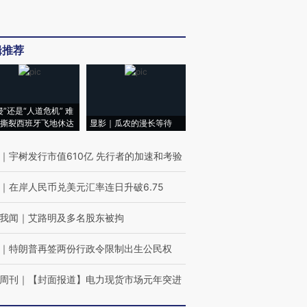
辑推荐
侵”还是“人道危机” 难
撕裂西班牙飞地休达
显影｜瓜农的漫长等待
｜
宇树发行市值610亿 先行者的加速和考验
｜
在岸人民币兑美元汇率连日升破6.75
我闻
｜
艾路明及多名股东被拘
｜
特朗普再签两份行政令限制出生公民权
周刊
｜
【封面报道】电力现货市场元年突进