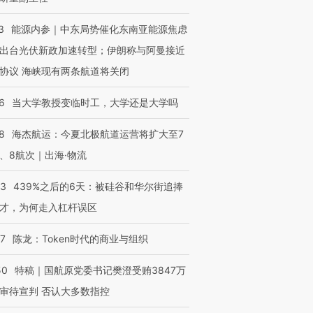
3
能源内参｜中东局势催化东南亚能源焦虑
出台光伏新政加速转型；伊朗称与阿曼接近
协议 海峡现有两条航道将关闭
6
当大学教授变临时工，大学还是大学吗
8
海杰航运：今夏北极航道运营将扩大至7
、8航次｜出海·物流
53
439%之后的6天：被硅谷和华尔街追捧
才，为何走入杠杆误区
07
陈龙：Token时代的商业与组织
50
特稿｜国航原党委书记樊澄受贿3847万
审待宣判 否认大多数指控