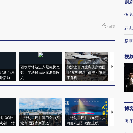
财
伍戈
·
回复
罗志
易峘
视
西班牙休达进入紧急状态
加沙上百万流离失所者困
视线｜HYR
纪录 当局
数千非法移民从摩洛哥闯
于“塑料烤箱” 高温引发健
术：是什么
外活动
入
康危机
心“花钱找虐
博
【推广】走
找100种
【特别呈现】澳门全力探
【特别呈现】《东莞，人
会，让数智科
唐涯
式·第一对
索葡语国家新渠道
间便利店》倾情上线
业