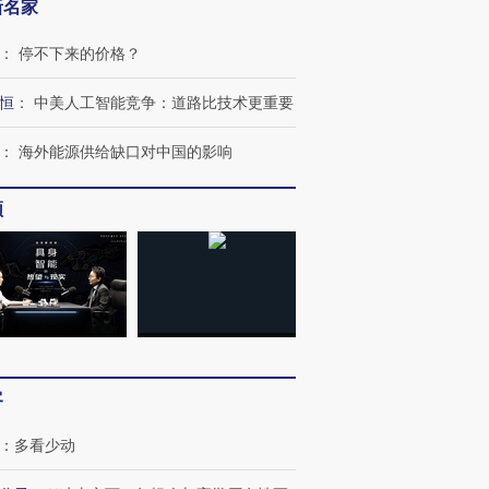
新名家
：
停不下来的价格？
恒
：
中美人工智能竞争：道路比技术更重要
：
海外能源供给缺口对中国的影响
频
OX的吸金
马航飞行员跨国走私7万
视线｜被称为“蟑螂”的印
让中产们甘
粒摇头丸 尿检体内含3种
度Z世代 用街头抗争将教
秘鲁纳斯
”？
毒品
育部长拱下台
13人遇难
客
进第四届链博
【商旅对话】华住集团
技“链”接产
【特别呈现】寻找100种
CFO：不靠规模取胜，华
【特别呈
：
多看少动
有意思的生活方式·第三对
住三大增长引擎是什么？
有意思的