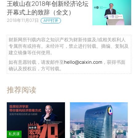
王岐山在2018年创新经济论坛
开幕式上的致辞（全文）
2018年11月07日
APP打开
财新网所刊载内容之知识产权为财新传媒及/或相关权利人
专属所有或持有。未经许可，禁止进行转载、摘编、复制及
建立镜像等任何使用。
如有意愿转载，请发邮件至
hello@caixin.com
，获得书面
确认及授权后，方可转载。
推荐阅读
私房课