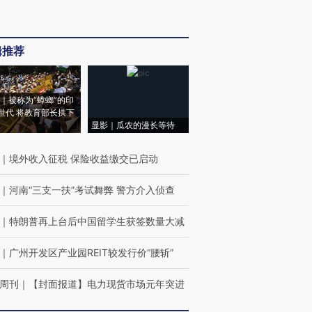
辑推荐
｜被称为“蟑螂”的印
世代 将教育部长拱下
显影｜瓜农的漫长等待
｜
境外收入征税 保险收益缴交已启动
｜
河南“三支一扶”考试舞弊 警方介入侦查
｜
特朗普再上台后中国留学生获签数量大减
｜
广州开发区产业园REIT较发行价“腰斩”
周刊
｜
【封面报道】电力现货市场元年突进