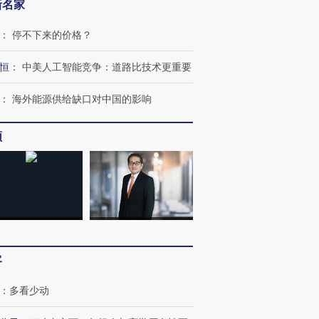
新名家
：
停不下来的价格？
恒
：
中美人工智能竞争：道路比技术更重要
：
海外能源供给缺口对中国的影响
频
客
：
多看少动