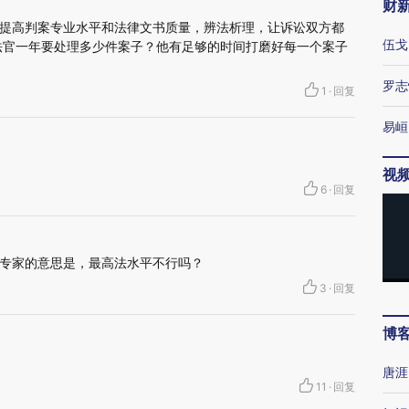
财
提高判案专业水平和法律文书质量，辨法析理，让诉讼双方都
伍戈
法官一年要处理多少件案子？他有足够的时间打磨好每一个案子
罗志
1
·
回复
易峘
视
6
·
回复
专家的意思是，最高法水平不行吗？
3
·
回复
博
唐涯
11
·
回复