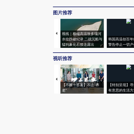
图片推荐
视线｜极端高温致多瑙河
水位跌破纪录 二战沉船与
韩国高温创百年
猛犸象化石接连露出
警告停止一切户
视听推荐
【不唯一答案】不止“养
【特别呈现】寻
老”
有意思的生活方