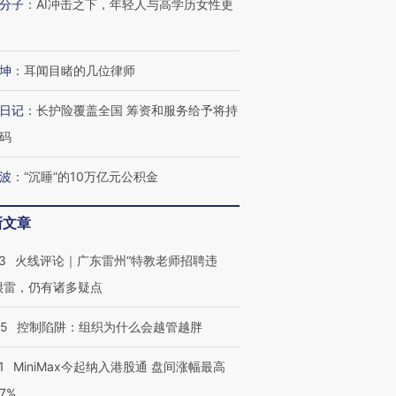
分子
：
AI冲击之下，年轻人与高学历女性更
坤
：
耳闻目睹的几位律师
跨国走私7万
视线｜HY
日记
：
长护险覆盖全国 筹资和服务给予将持
检体内含3种
泽连斯基密集出访美英 索
秘鲁纳斯卡观光飞机坠毁
术：是什
要防空导弹“救急”
13人遇难
心“花钱找
码
波
：
“沉睡”的10万亿元公积金
新文章
进第四届链博
【商旅对话】华住集团
技“链”接产
【特别呈现】寻找100种
CFO：不靠规模取胜，华
【特别呈
3
火线评论｜广东雷州“特教老师招聘违
有意思的生活方式·第三对
住三大增长引擎是什么？
有意思的
很雷，仍有诸多疑点
05
控制陷阱：组织为什么会越管越胖
1
MiniMax今起纳入港股通 盘间涨幅最高
77%