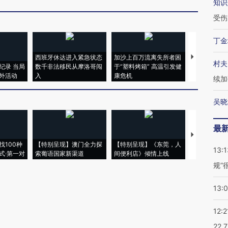
知识
受伤
丁金
西班牙休达进入紧急状态
加沙上百万流离失所者困
马航飞行员
村夫
纪录 当局
数千非法移民从摩洛哥闯
于“塑料烤箱” 高温引发健
粒摇头丸 尿
外活动
入
康危机
毒品
续加
吴晓
最
【推广】走
找100种
【特别呈现】澳门全力探
【特别呈现】《东莞，人
会，让数智科
13:1
式·第一对
索葡语国家新渠道
间便利店》倾情上线
业
规”
13:
12:2
22.