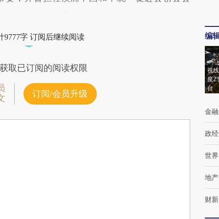
编
9777字 订阅后继续阅读
获取已订阅的阅读权限
视线
度Z
员
台
订阅/会员升级
文
金融
政经
世界
地产
财新