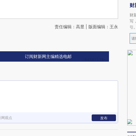
财
财
写
责任编辑：高昱 | 版面编辑：王永
引
订阅财新网主编精选电邮
新网观点
发布