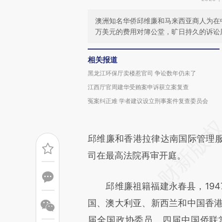
澳洲知名华侨邱维廉和马来西亚商人为在
万美元的费用对簿公堂，旷日持久的诉讼
相关报道
黑龙江环保厅卖楼惹官司 争讼数年仍未了
江西厅官周建华受贿案申诉获立案复查
冤案纠正难 学者建议设立刑事案件复查委员会
邱维廉和香港拉律达南国际管理
司在最高法院再审开庭。
邱维廉祖籍福建永春县，194
国、澳大利亚、新西兰和中国香港
届全国政协委员、四届中国侨联