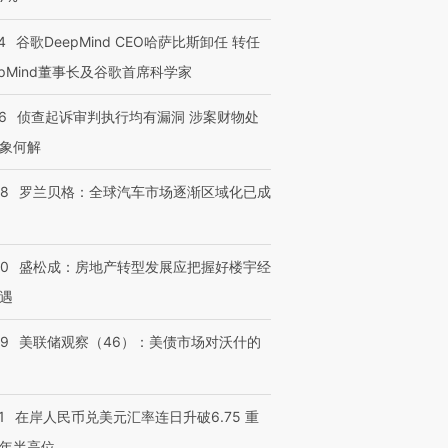
4
谷歌DeepMind CEO哈萨比斯卸任 转任
epMind董事长及谷歌首席科学家
6
侦查起诉审判执行均有漏洞 涉案财物处
象何解
58
罗兰贝格：全球汽车市场逐渐区域化已成
50
盛松成：房地产转型发展应把握好楼宇经
遇
39
美联储观察（46）：美债市场对沃什的
1
在岸人民币兑美元汇率连日升破6.75 重
年半高位