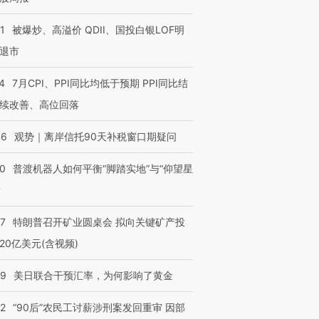
1
被爆炒、高溢价 QDII、国投白银LOF明
退市
4
7月CPI、PPI同比均低于预期 PPI同比结
续改善、高位回落
46
观势｜离岸信托90天补税窗口期疑问
00
普渡机器人如何平衡“脚踏实地”与“仰望星
？
57
特朗普召开矿业圆桌会 拟向关键矿产投
20亿美元(含视频)
09
美日联合干预汇率，为何影响了黄金
32
“90后”农民工讨薪涉刑案发回重审 因部