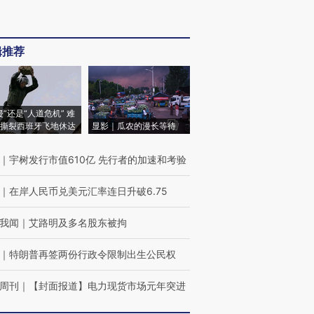
辑推荐
侵”还是“人道危机” 难
撕裂西班牙飞地休达
显影｜瓜农的漫长等待
｜
宇树发行市值610亿 先行者的加速和考验
｜
在岸人民币兑美元汇率连日升破6.75
我闻
｜
艾路明及多名股东被拘
｜
特朗普再签两份行政令限制出生公民权
周刊
｜
【封面报道】电力现货市场元年突进