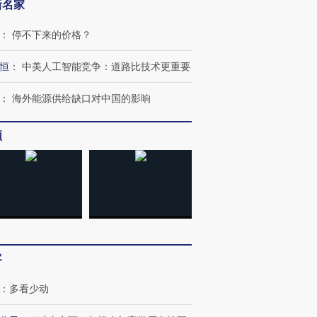
新名家
：
停不下来的价格？
恒
：
中美人工智能竞争：道路比技术更重要
：
海外能源供给缺口对中国的影响
频
”还是“人道危
湖北宜昌局部短时降雨
哈尔滨遭遇短时极端强降
撕裂西班牙
128毫米 紧急转移近
雨 3小时累计雨量超80毫
秘鲁纳斯
4000人
米
13人遇难
客
：
多看少动
进第四届链博
【商旅对话】华住集团
技“链”接产
【特别呈现】寻找100种
CFO：不靠规模取胜，华
【特别呈