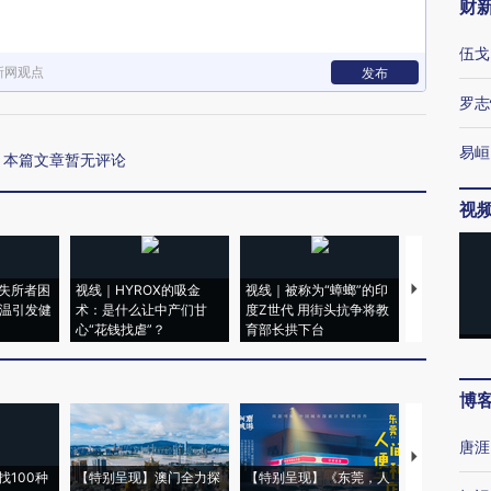
财
伍戈
新网观点
发布
罗志
易峘
本篇文章暂无评论
视
失所者困
视线｜HYROX的吸金
视线｜被称为“蟑螂”的印
视线｜“入侵
高温引发健
术：是什么让中产们甘
度Z世代 用街头抗争将教
机”？难民潮
心“花钱找虐”？
育部长拱下台
飞地休达
博
唐涯
【推广】走
找100种
【特别呈现】澳门全力探
【特别呈现】《东莞，人
会，让数智科