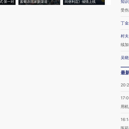
知识
式·第一对
索葡语国家新渠道
间便利店》倾情上线
业
受伤
丁金
村夫
续加
吴晓
最
20:
17:
用机
16:1
医药