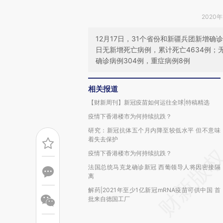
2020年
12月17日，31个省份和新疆兵团新增确
日无新增死亡病例，累计死亡4634例；
确诊病例304例，重症病例8例
相关报道
【财新周刊】新冠疫苗如何运往全球|特稿精选
疫情下香港楼市为何持续抗跌？
研究：新冠抗体五个月内降至较低水平 但不意味
着失去保护
疫情下香港楼市为何持续抗跌？
法国总统马克龙确诊新冠 西葡领导人将因密接隔
离
解药|2021年至少1亿新冠mRNA疫苗可供中国 首
批来自德国工厂