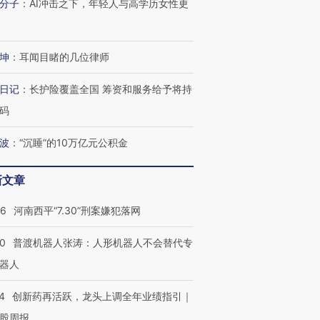
分子
：
AI冲击之下，年轻人与高学历女性更
有意思的生活方式·第三对
住三大增长引擎是什么？
有意思的
坤
：
耳闻目睹的几位律师
日记
：
长护险覆盖全国 筹资和服务给予将持
码
波
：
“沉睡”的10万亿元公积金
新文章
26
河南西平“7.30”刑案嫌犯落网
00
普渡机器人张涛：人形机器人不会替代专
器人
4
创新药再活跃，龙头上调全年业绩指引｜
股周报