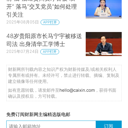
开” 落马“交叉党员”如何处理
引关注
2025年08月05日
APP打开
48岁贵阳原市长马宁宇被移送
司法 出身清华工学博士
2025年07月24日
APP打开
财新网所刊载内容之知识产权为财新传媒及/或相关权利人
专属所有或持有。未经许可，禁止进行转载、摘编、复制及
建立镜像等任何使用。
如有意愿转载，请发邮件至
hello@caixin.com
，获得书面
确认及授权后，方可转载。
免费订阅财新网主编精选版电邮
订阅