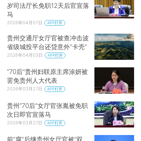
岁司法厅长免职12天后官宣落
马
2026年04月07日
APP打开
贵州交通厅女厅官被查冲击波
省级城投平台还贷意外“卡壳”
2026年04月03日
APP打开
“70后”贵州妇联原主席涂妍被
罢免贵州人大代表
2026年03月27日
APP打开
贵州“70后”女厅官张胤被免职
次日即官宣落马
2026年03月27日
APP打开
前“腐”后继贵州女厅官被“双