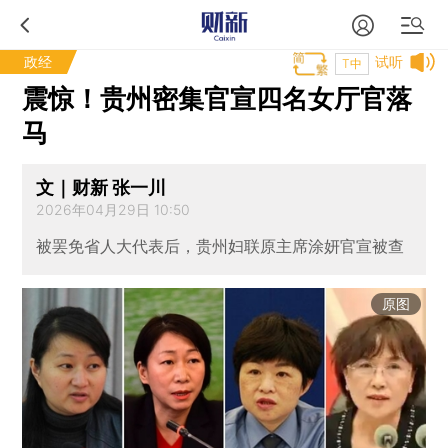
政经
试听
T中
震惊！贵州密集官宣四名女厅官落
马
文｜财新 张一川
2026年04月29日 10:50
被罢免省人大代表后，贵州妇联原主席涂妍官宣被查
原图