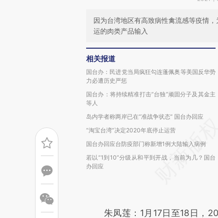
因为台湾地区有高致病性禽流感等疫情，
运的肉类产品输入
相关报道
国台办：民进党当局疯狂勾连蓬佩奥等美国反华势
力必遭历史严惩
国台办：将持续精准打击“台独”顽固分子及其金主
等人
岛内学者称两岸已在“准战争状态” 国台办回应
“淘宝台湾”决定2020年底停止运营
国台办回应台防疫部门称新增1例大陆输入病例
若以“1到10”分级从和平到开战，当前为几？国台
办回应
朱凤莲：1月17日至18日，2