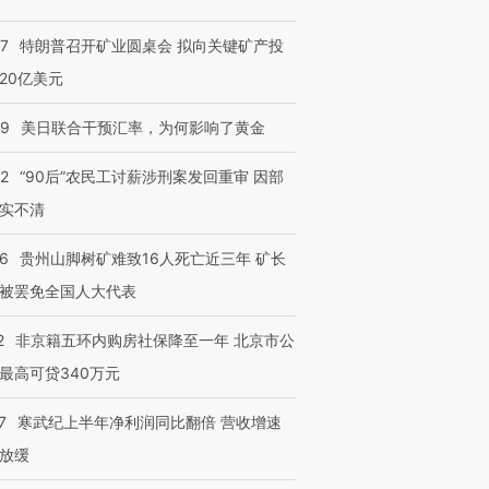
57
特朗普召开矿业圆桌会 拟向关键矿产投
20亿美元
09
美日联合干预汇率，为何影响了黄金
32
“90后”农民工讨薪涉刑案发回重审 因部
实不清
36
贵州山脚树矿难致16人死亡近三年 矿长
被罢免全国人大代表
2
非京籍五环内购房社保降至一年 北京市公
最高可贷340万元
7
寒武纪上半年净利润同比翻倍 营收增速
放缓