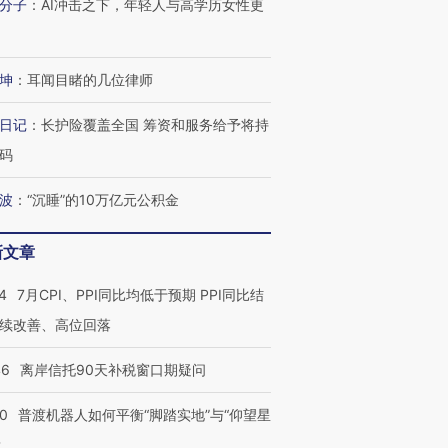
分子
：
AI冲击之下，年轻人与高学历女性更
进第四届链博
【商旅对话】华住集团
技“链”接产
【特别呈现】寻找100种
CFO：不靠规模取胜，华
【特别呈
有意思的生活方式·第三对
住三大增长引擎是什么？
有意思的
坤
：
耳闻目睹的几位律师
日记
：
长护险覆盖全国 筹资和服务给予将持
码
波
：
“沉睡”的10万亿元公积金
新文章
4
7月CPI、PPI同比均低于预期 PPI同比结
续改善、高位回落
46
离岸信托90天补税窗口期疑问
00
普渡机器人如何平衡“脚踏实地”与“仰望星
？