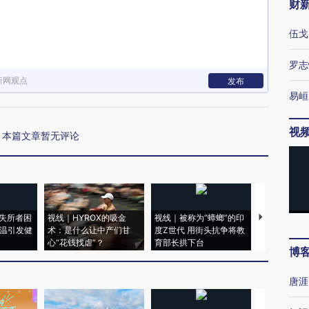
财
伍戈
罗志
新网观点
发布
易峘
视
本篇文章暂无评论
失所者困
视线｜HYROX的吸金
视线｜被称为“蟑螂”的印
视线｜“入侵
高温引发健
术：是什么让中产们甘
度Z世代 用街头抗争将教
机”？难民潮
心“花钱找虐”？
育部长拱下台
飞地休达
博
唐涯