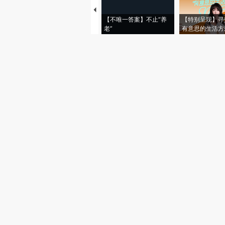
【不唯一答案】不止“养
【特别呈现】寻
老”
有意思的生活方