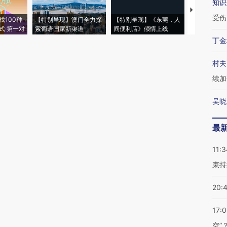
知识
【推广】走
受伤
找100种
【特别呈现】澳门全力探
【特别呈现】《东莞，人
会，让数智科
式·第一对
索葡语国家新渠道
间便利店》倾情上线
业
丁金
村夫
续加
吴晓
最
11:3
束持
20:
17:
空”