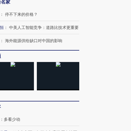
新名家
：
停不下来的价格？
恒
：
中美人工智能竞争：道路比技术更重要
：
海外能源供给缺口对中国的影响
频
”还是“人道危
湖北宜昌局部短时降雨
哈尔滨遭遇短时极端强降
撕裂西班牙
128毫米 紧急转移近
雨 3小时累计雨量超80毫
秘鲁纳斯
4000人
米
13人遇难
客
：
多看少动