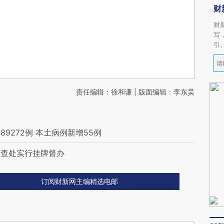
财
财
写
引
责任编辑：徐和谦 | 版面编辑：李东昊
9272例 本土病例新增55例
故查处实行挂牌督办
订阅财新网主编精选电邮