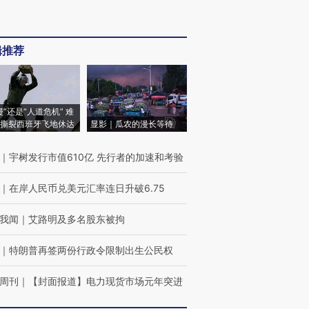
辑推荐
侵”还是“人道危机” 难
撕裂西班牙飞地休达
显影｜瓜农的漫长等待
｜
宇树发行市值610亿 先行者的加速和考验
｜
在岸人民币兑美元汇率连日升破6.75
我闻
｜
艾路明及多名股东被拘
｜
特朗普再签两份行政令限制出生公民权
周刊
｜
【封面报道】电力现货市场元年突进