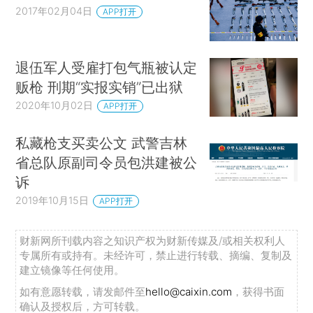
2017年02月04日
APP打开
退伍军人受雇打包气瓶被认定
贩枪 刑期“实报实销”已出狱
2020年10月02日
APP打开
私藏枪支买卖公文 武警吉林
省总队原副司令员包洪建被公
诉
2019年10月15日
APP打开
财新网所刊载内容之知识产权为财新传媒及/或相关权利人
专属所有或持有。未经许可，禁止进行转载、摘编、复制及
建立镜像等任何使用。
如有意愿转载，请发邮件至
hello@caixin.com
，获得书面
确认及授权后，方可转载。