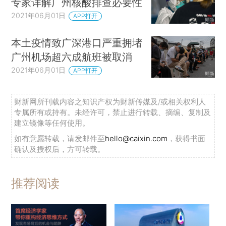
专家详解广州核酸排查必要性
2021年06月01日
APP打开
本土疫情致广深港口严重拥堵
广州机场超六成航班被取消
2021年06月01日
APP打开
财新网所刊载内容之知识产权为财新传媒及/或相关权利人
专属所有或持有。未经许可，禁止进行转载、摘编、复制及
建立镜像等任何使用。
如有意愿转载，请发邮件至
hello@caixin.com
，获得书面
确认及授权后，方可转载。
推荐阅读