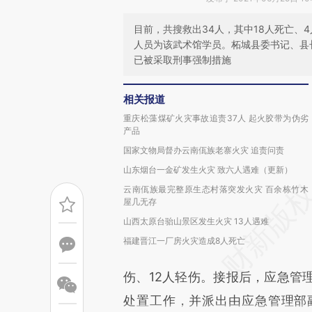
目前，共搜救出34人，其中18人死亡、
人员为该武术馆学员。柘城县委书记、县
已被采取刑事强制措施
相关报道
重庆松藻煤矿火灾事故追责37人 起火胶带为伪劣
产品
国家文物局督办云南佤族老寨火灾 追责问责
山东烟台一金矿发生火灾 致六人遇难（更新）
云南佤族最完整原生态村落突发火灾 百余栋竹木
屋几无存
山西太原台骀山景区发生火灾 13人遇难
福建晋江一厂房火灾造成8人死亡
伤、12人轻伤。接报后，应急管
处置工作，并派出由应急管理部