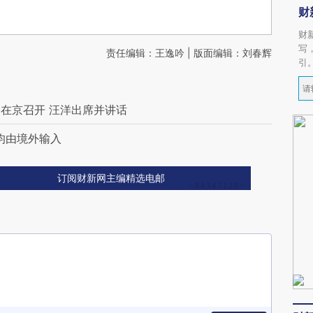
财
财
写
责任编辑：王逸吟 | 版面编辑：刘春辉
引
在京召开 汪洋出席并讲话
 均由境外输入
订阅财新网主编精选电邮