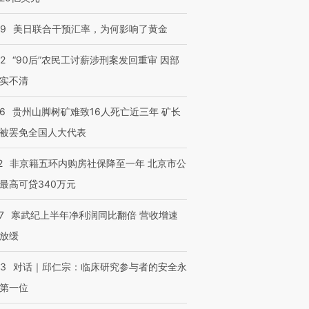
09
美日联合干预汇率，为何影响了黄金
32
“90后”农民工讨薪涉刑案发回重审 因部
实不清
36
贵州山脚树矿难致16人死亡近三年 矿长
被罢免全国人大代表
2
非京籍五环内购房社保降至一年 北京市公
最高可贷340万元
7
寒武纪上半年净利润同比翻倍 营收增速
放缓
53
对话｜邱仁宗：临床研究参与者的安全永
第一位