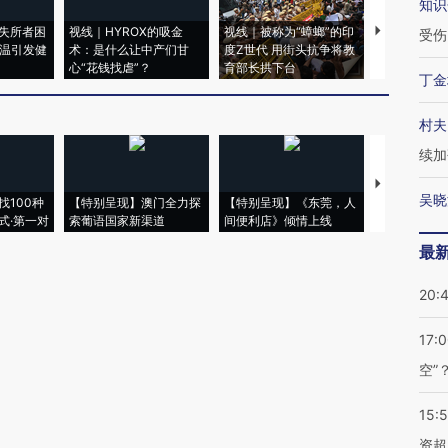
知识
失所者困
视线｜HYROX的吸金
视线｜被称为“蟑螂”的印
视线｜“入侵
受伤
高温引发健
术：是什么让中产们甘
度Z世代 用街头抗争将教
机”？难民潮
心“花钱找虐”？
育部长拱下台
飞地休达
丁金
村夫
续加
【推广】走
吴晓
找100种
【特别呈现】澳门全力探
【特别呈现】《东莞，人
会，让数智科
式·第一对
索葡语国家新渠道
间便利店》倾情上线
业
最
20:
17:
空”
15:
资超