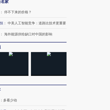
新名家
：
停不下来的价格？
恒
：
中美人工智能竞争：道路比技术更重要
：
海外能源供给缺口对中国的影响
频
客
：
多看少动