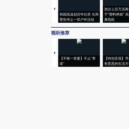
加沙上百万流离
韩国高温创百年纪录 当局
于“塑料烤箱” 
警告停止一切户外活动
康危机
视听推荐
【不唯一答案】不止“养
【特别呈现】寻
老”
有意思的生活方