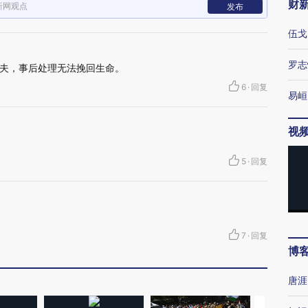
财
新网观点
发布
伍戈
罗志
夫，事后处理无法挽回生命。
6
·
回复
易峘
视
5
·
回复
7
·
回复
博
唐涯