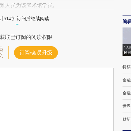
遇难人员为该武术馆学员。
计514字 订阅后继续阅读
编
获取已订阅的阅读权限
“入
员
订阅/会员升级
民潮
文
特稿
金融
金融
世界
财新