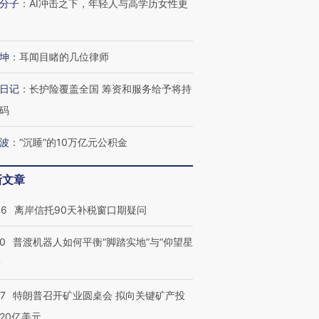
分子
：
AI冲击之下，年轻人与高学历女性更
”还是“人道危
湖北宜昌局部短时降雨
哈尔滨遭遇短时极端强降
撕裂西班牙
128毫米 紧急转移近
雨 3小时累计雨量超80毫
秘鲁纳斯
4000人
米
13人遇难
坤
：
耳闻目睹的几位律师
日记
：
长护险覆盖全国 筹资和服务给予将持
码
进第四届链博
【商旅对话】华住集团
波
：
“沉睡”的10万亿元公积金
技“链”接产
【特别呈现】寻找100种
CFO：不靠规模取胜，华
【特别呈
有意思的生活方式·第三对
住三大增长引擎是什么？
有意思的
新文章
46
离岸信托90天补税窗口期疑问
00
普渡机器人如何平衡“脚踏实地”与“仰望星
？
57
特朗普召开矿业圆桌会 拟向关键矿产投
20亿美元