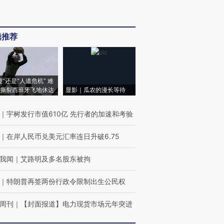
辑推荐
侵”还是“人道危机” 难
撕裂西班牙飞地休达
显影｜瓜农的漫长等待
｜
宇树发行市值610亿 先行者的加速和考验
｜
在岸人民币兑美元汇率连日升破6.75
我闻
｜
艾路明及多名股东被拘
｜
特朗普再签两份行政令限制出生公民权
周刊
｜
【封面报道】电力现货市场元年突进