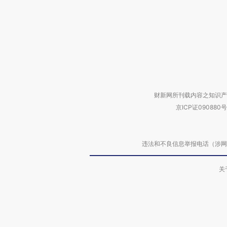
财新网所刊载内容之知识产
京ICP证090880号
违法和不良信息举报电话（涉网络暴力有
关