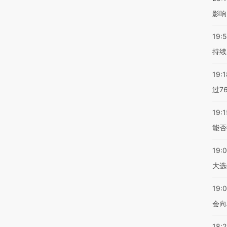
影响
19:5
持续
19:1
过7
19:1
能否
19:
大选
19:0
会向
18: