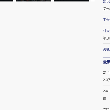
知识
受伤
丁金
村夫
续加
吴晓
最
21:
2.
20:
倍
20:1