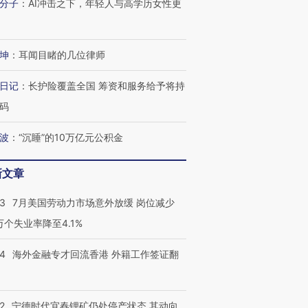
分子
：
AI冲击之下，年轻人与高学历女性更
坤
：
耳闻目睹的几位律师
日记
：
长护险覆盖全国 筹资和服务给予将持
码
波
：
“沉睡”的10万亿元公积金
新文章
43
7月美国劳动力市场意外放缓 岗位减少
3万个失业率降至4.1%
14
海外金融专才回流香港 外籍工作签证翻
2
宁德时代宜春锂矿仍处停产状态 其动向