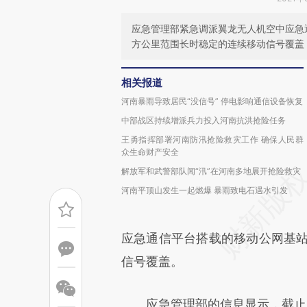
应急管理部紧急调派翼龙无人机空中应急
方公里范围长时稳定的连续移动信号覆盖
相关报道
河南暴雨导致居民“没信号” 停电影响通信设备恢复
中部战区持续增派兵力投入河南抗洪抢险任务
王勇指挥部署河南防汛抢险救灾工作 确保人民群
众生命财产安全
解放军和武警部队闻“汛”在河南多地展开抢险救灾
河南平顶山发生一起燃爆 暴雨致电石遇水引发
应急通信平台搭载的移动公网基站
信号覆盖。
应急管理部的信息显示，截止当日