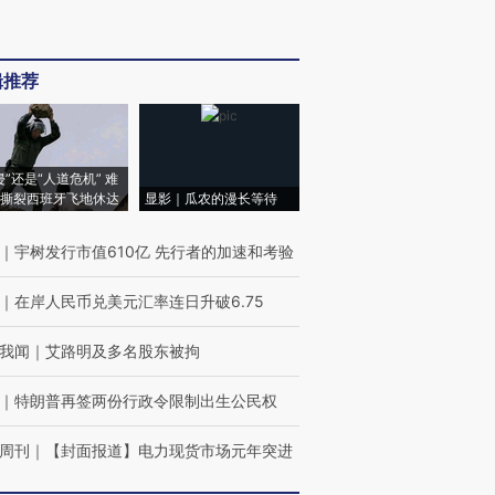
辑推荐
侵”还是“人道危机” 难
撕裂西班牙飞地休达
显影｜瓜农的漫长等待
｜
宇树发行市值610亿 先行者的加速和考验
｜
在岸人民币兑美元汇率连日升破6.75
我闻
｜
艾路明及多名股东被拘
｜
特朗普再签两份行政令限制出生公民权
周刊
｜
【封面报道】电力现货市场元年突进