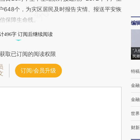
入用户648个，为灾区居民及时报告灾情、报送平安恢
信保障生命线。
编
计496字 订阅后继续阅读
“入
获取已订阅的阅读权限
民潮
员
订阅/会员升级
特稿
文
金融
金融
世界
财新