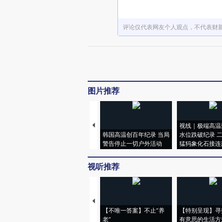
评论仅代表网友个人观点，不代表财
图片推荐
视线｜极端高温
韩国高温创百年纪录 当局
水位跌破纪录 
警告停止一切户外活动
猛犸象化石接连
视听推荐
【不唯一答案】不止“养
【特别呈现】寻
老”
有意思的生活方