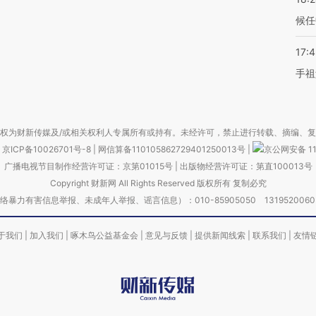
候任
17:
手祖
权为财新传媒及/或相关权利人专属所有或持有。未经许可，禁止进行转载、摘编、
京ICP备10026701号-8
|
网信算备110105862729401250013号
|
京公网安备 11
广播电视节目制作经营许可证：京第01015号
|
出版物经营许可证：第直100013号
Copyright 财新网 All Rights Reserved 版权所有 复制必究
害信息举报、未成年人举报、谣言信息）：010-85905050 13195200605 举报邮
于我们
|
加入我们
|
啄木鸟公益基金会
|
意见与反馈
|
提供新闻线索
|
联系我们
|
友情