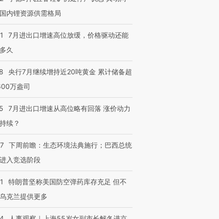
国内锂资源供需格局
1
7月进出口增速高位放缓，价格驱动还能
多久
8
央行7月继续增持近20吨黄金 累计储备超
600万盎司
5
7月进出口增速从高位略有回落 涨价动力
持续？
07
下周前瞻：生态环境法典施行；巴西总统
进入竞选阶段
1
特朗普坚称美国防空弹药库存充足 但不
乌克兰提供更多
24
人事观察｜上海55岁女副市长解冬进京