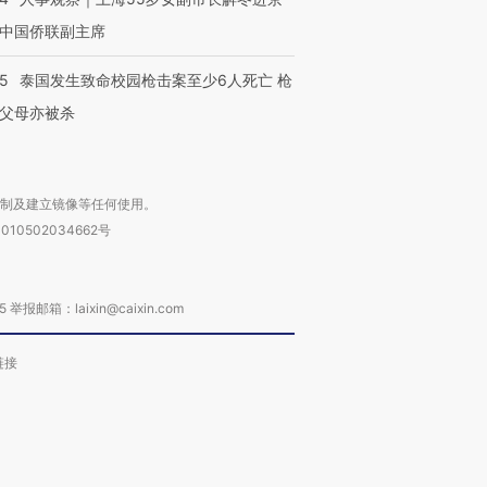
中国侨联副主席
45
泰国发生致命校园枪击案至少6人死亡 枪
父母亦被杀
复制及建立镜像等任何使用。
010502034662号
箱：laixin@caixin.com
链接