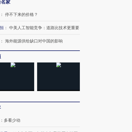
新名家
：
停不下来的价格？
恒
：
中美人工智能竞争：道路比技术更重要
：
海外能源供给缺口对中国的影响
频
跨国走私7万
视线｜被称为“蟑螂”的印
视线｜“入侵”还是“人道危
检体内含3种
度Z世代 用街头抗争将教
机”？难民潮撕裂西班牙
秘鲁纳斯
育部长拱下台
飞地休达
13人遇难
客
进第四届链博
：
多看少动
【商旅对话】华住集团
技“链”接产
【特别呈现】寻找100种
CFO：不靠规模取胜，华
【特别呈
有意思的生活方式·第三对
住三大增长引擎是什么？
有意思的