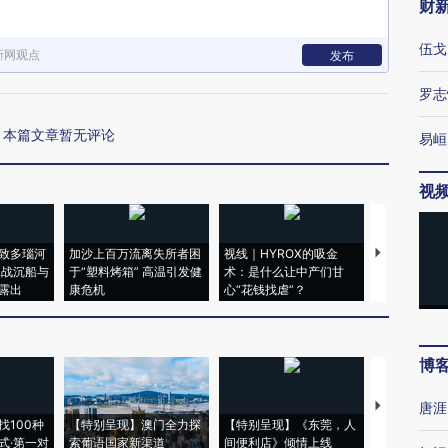
财
伍戈
新网观点
发布
罗志
本篇文章暂无评论
易峘
视
致多瑙河
加沙上百万流离失所者困
视线｜HYROX的吸金
马航飞行员
二战沉船与
于“塑料烤箱” 高温引发健
术：是什么让中产们甘
粒摇头丸 尿
露出
康危机
心“花钱找虐”？
毒品
博
【推广】走
唐涯
找100种
【特别呈现】澳门全力探
【特别呈现】《东莞，人
会，让数智科
式·第一对
索葡语国家新渠道
间便利店》倾情上线
业