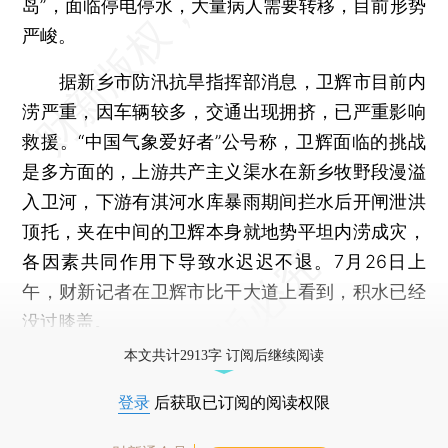
岛”，面临停电停水，大量病人需要转移，目前形势
严峻。
据新乡市防汛抗旱指挥部消息，卫辉市目前内
涝严重，因车辆较多，交通出现拥挤，已严重影响
救援。“中国气象爱好者”公号称，卫辉面临的挑战
是多方面的，上游共产主义渠水在新乡牧野段漫溢
入卫河，下游有淇河水库暴雨期间拦水后开闸泄洪
顶托，夹在中间的卫辉本身就地势平坦内涝成灾，
各因素共同作用下导致水迟迟不退。7月26日上
午，财新记者在卫辉市比干大道上看到，积水已经
没过膝盖。
本文共计2913字 订阅后继续阅读
登录
后获取已订阅的阅读权限