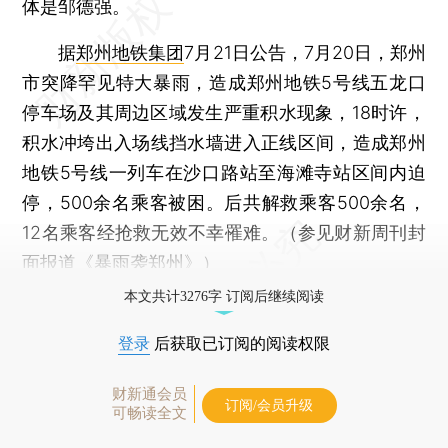
体是邹德强。
据
郑州地铁集团
7月21日公告，7月20日，郑州
市突降罕见特大暴雨，造成郑州地铁5号线五龙口
停车场及其周边区域发生严重积水现象，18时许，
积水冲垮出入场线挡水墙进入正线区间，造成郑州
地铁5号线一列车在沙口路站至海滩寺站区间内迫
停，500余名乘客被困。后共解救乘客500余名，
12名乘客经抢救无效不幸罹难。（参见财新周刊封
面报道《
暴雨袭郑州
》）
本文共计3276字 订阅后继续阅读
登录
后获取已订阅的阅读权限
财新通会员
订阅/会员升级
可畅读全文