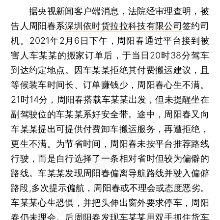
据央视新闻客户端消息，法院经审理查明，被
告人周阳春系
深圳依时货拉拉科技有限公司
签约司
机。2021年2月6日下午，周阳春通过平台接到被
害人车某某的搬家订单后，于当日20时38分驾车
到达约定地点。因车某某拒绝其付费搬运建议，且
等候装车时间长、订单赚钱少，周阳春心生不满。
21时14分，周阳春搭载车某某出发，但未提醒坐在
副驾驶位的车某某系好安全带。途中，周阳春又向
车某某提出可提供付费卸车搬运服务，再遭拒绝，
更生不满。为节省时间，周阳春未按平台推荐路线
行驶，而是自行选择了一条相对省时但较为偏僻的
路线。车某某发现周阳春偏离导航路线并驶入偏僻
路段,多次提示偏航，周阳春或不理会或态度恶劣。
车某某心生恐惧，并把头伸出窗外要求停车，周阳
春仍未理会。后周阳春发现车某某用双手抓住货车