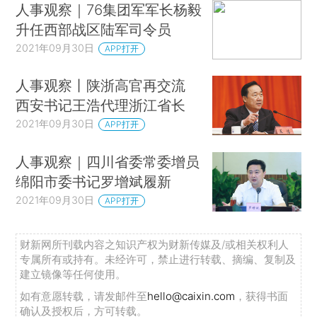
人事观察｜76集团军军长杨毅
升任西部战区陆军司令员
2021年09月30日
APP打开
人事观察丨陕浙高官再交流
西安书记王浩代理浙江省长
2021年09月30日
APP打开
人事观察｜四川省委常委增员
绵阳市委书记罗增斌履新
2021年09月30日
APP打开
财新网所刊载内容之知识产权为财新传媒及/或相关权利人
专属所有或持有。未经许可，禁止进行转载、摘编、复制及
建立镜像等任何使用。
如有意愿转载，请发邮件至
hello@caixin.com
，获得书面
确认及授权后，方可转载。