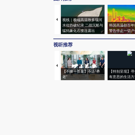
视线｜极端高温致多瑙河
水位跌破纪录 二战沉船与
韩国高温创百年
猛犸象化石接连露出
警告停止一切户
视听推荐
【不唯一答案】不止“养
【特别呈现】寻
老”
有意思的生活方