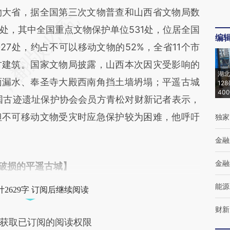
大省，据全国第三次文物普查和山西省文物局数
5处，其中全国重点文物保护单位531处，位居全国
编
27处，约占不可以移动文物的52%，全省11个市
古建筑。国家文物局披露，山西本次因灾受影响的
湖北
面漏水、奉圣寺大殿西南角挡土墙坍塌；平遥古城
12
40
国古迹遗址保护协会会员方青松对财新记者表示，
但不可移动文物受灾时应急保护较为困难，他呼吁
独家
金融
金融
破损的平遥古城】
能源
2629字 订阅后继续阅读
财新
获取已订阅的阅读权限