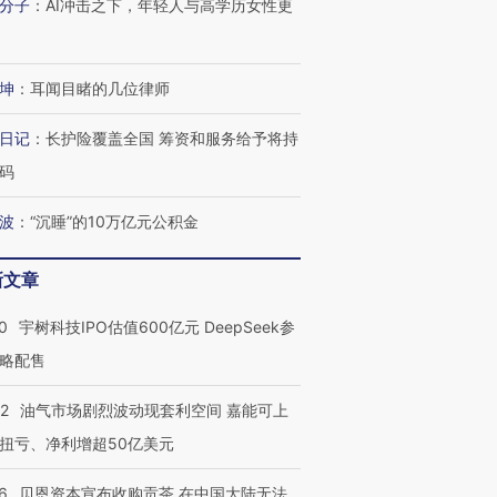
分子
：
AI冲击之下，年轻人与高学历女性更
OX的吸金
马航飞行员跨国走私7万
视线｜被称为“蟑螂”的印
坤
：
耳闻目睹的几位律师
让中产们甘
粒摇头丸 尿检体内含3种
度Z世代 用街头抗争将教
秘鲁纳斯
”？
毒品
育部长拱下台
13人遇难
日记
：
长护险覆盖全国 筹资和服务给予将持
码
波
：
“沉睡”的10万亿元公积金
进第四届链博
【商旅对话】华住集团
技“链”接产
【特别呈现】寻找100种
CFO：不靠规模取胜，华
【特别呈
新文章
有意思的生活方式·第三对
住三大增长引擎是什么？
有意思的
0
宇树科技IPO估值600亿元 DeepSeek参
略配售
22
油气市场剧烈波动现套利空间 嘉能可上
扭亏、净利增超50亿美元
6
贝恩资本宣布收购贡茶 在中国大陆无法