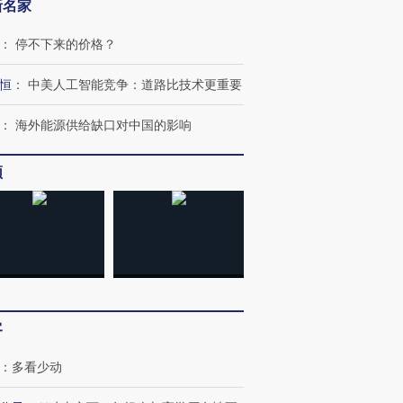
新名家
：
停不下来的价格？
恒
：
中美人工智能竞争：道路比技术更重要
：
海外能源供给缺口对中国的影响
频
客
：
多看少动