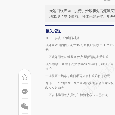
受连日强降雨、洪涝、滑坡和泥石流等灾害
地出现了屋顶漏雨、墙体开裂坍塌、地基
相关报道
直击｜洪灾中的山西村落
强降雨致山西因灾死亡15人 直接经济损失50.29亿
元
山西强降雨致60座煤矿停产 煤炭运输亦受影响
强降雨致山西逾千处文物遇险 业界呼吁加强日常
保护
一场秋雨一场寒，山西暴雨灾害影响几何｜数说
两部门：针对陕西山西严重洪涝灾害启动国家Ⅳ级
救灾应急响应
山西多地暴雨致人员伤亡 汾河北段决口已合龙