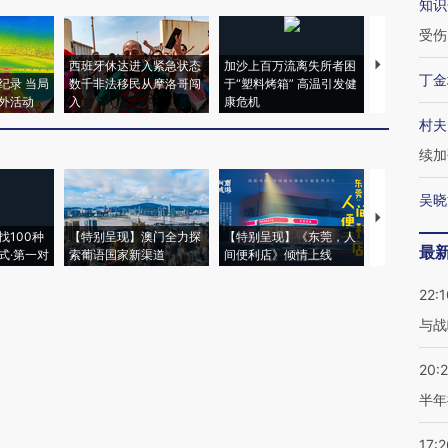
知识
受伤
西班牙休达进入紧急状态
加沙上百万流离失所者困
视线｜HYR
丁金
纪录 当局
数千非法移民从摩洛哥闯
于“塑料烤箱” 高温引发健
术：是什么
外活动
入
康危机
心“花钱找虐
村夫
续加
吴晓
【推广】走
找100种
【特别呈现】澳门全力探
【特别呈现】《东莞，人
会，让数智科
最
式·第一对
索葡语国家新渠道
间便利店》倾情上线
业
22:1
与战
20:
半年
17:2