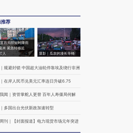
辑推荐
宜昌局部短时降雨
8毫米 紧急转移近
00人
显影｜瓜农的漫长等待
｜
规避封锁 中国超大油轮停靠埃及绕行非洲
｜
在岸人民币兑美元汇率连日升破6.75
我闻
｜
资管掌舵人更替 百年人寿僵局何解
｜
多国出台光伏新政加速转型
周刊
｜
【封面报道】电力现货市场元年突进