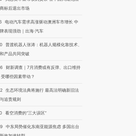
商标后退出市场
6
电动汽车需求高涨驱动澳洲车市增长 中
牌表现强劲｜出海·汽车
00
普渡机器人张涛：机器人规模化靠技术、
和产品共同突破
56
财新调查｜7月消费或有反弹、出口维持
 受哪些因素带动？
42
生态环境法典将施行 最高法明确新旧法
与追责规则
0
看空消费的“三大误区”
59
中东局势催化东南亚能源焦虑 多国出台
新政加速转型