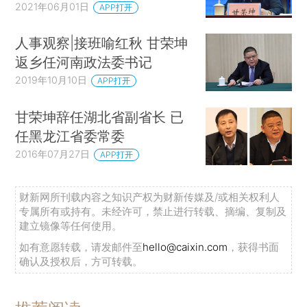
2021年06月01日
APP打开
人事观察|接班喻红秋 甘荣坤
返乡任河南政法委书记
2019年10月10日
APP打开
甘荣坤辞任湖北省副省长 已
任黑龙江省委常委
2016年07月27日
APP打开
财新网所刊载内容之知识产权为财新传媒及/或相关权利人
专属所有或持有。未经许可，禁止进行转载、摘编、复制及
建立镜像等任何使用。
如有意愿转载，请发邮件至
hello@caixin.com
，获得书面
确认及授权后，方可转载。