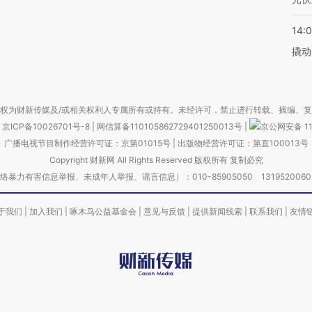
14:
撬动
权为财新传媒及/或相关权利人专属所有或持有。未经许可，禁止进行转载、摘编、
京ICP备10026701号-8
|
网信算备110105862729401250013号
|
京公网安备 11
广播电视节目制作经营许可证：京第01015号
|
出版物经营许可证：第直100013号
Copyright 财新网 All Rights Reserved 版权所有 复制必究
害信息举报、未成年人举报、谣言信息）：010-85905050 13195200605 举报邮
于我们
|
加入我们
|
啄木鸟公益基金会
|
意见与反馈
|
提供新闻线索
|
联系我们
|
友情