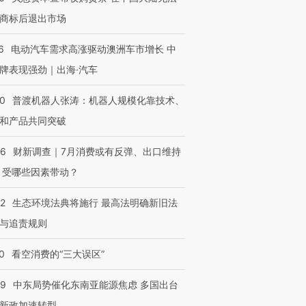
进第四届链博
【商旅对话】华住集团
商标后退出市场
技“链”接产
【特别呈现】寻找100种
CFO：不靠规模取胜，华
【特别呈
有意思的生活方式·第三对
住三大增长引擎是什么？
有意思的
6
电动汽车需求高涨驱动澳洲车市增长 中
牌表现强劲｜出海·汽车
00
普渡机器人张涛：机器人规模化靠技术、
和产品共同突破
56
财新调查｜7月消费或有反弹、出口维持
 受哪些因素带动？
42
生态环境法典将施行 最高法明确新旧法
与追责规则
0
看空消费的“三大误区”
59
中东局势催化东南亚能源焦虑 多国出台
新政加速转型