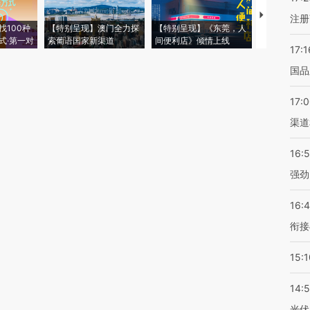
【推广】走
注册
找100种
【特别呈现】澳门全力探
【特别呈现】《东莞，人
会，让数智科
式·第一对
索葡语国家新渠道
间便利店》倾情上线
业
17:1
国品
17:
渠道
16:
强劲
16:
衔接
15:1
14:
光伏