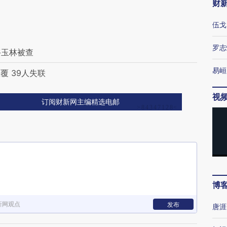
财
伍戈
罗志
骆玉林被查
易峘
 39人失联
视
订阅财新网主编精选电邮
博
新网观点
发布
唐涯