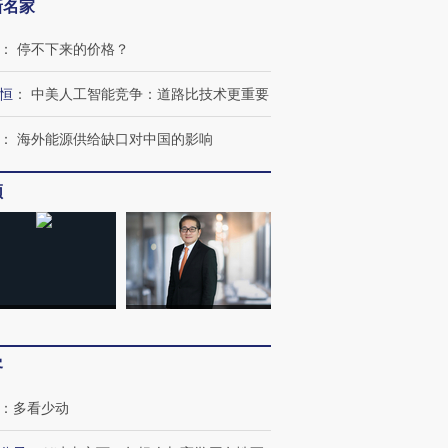
新名家
：
停不下来的价格？
恒
：
中美人工智能竞争：道路比技术更重要
：
海外能源供给缺口对中国的影响
频
客
：
多看少动