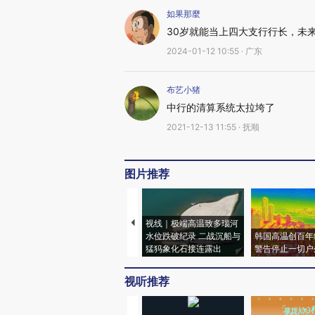
如果那麼
30岁就能当上四大支行行长，未
2024-01-12 10:55 · 广东
布艺小猪
中行的清算系统太拉垮了
2021-12-13 11:55 · 抚顺
图片推荐
视线｜极端高温致多瑙河
水位跌破纪录 二战沉船与
韩国高温创百年
猛犸象化石接连露出
警告停止一切户
视听推荐