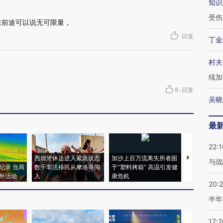
知识
受伤
来前途可以说无可限量，
·
回复
丁金
村夫
续加
8
·
回复
吴晓
最
22:1
西班牙休达进入紧急状态
加沙上百万流离失所者困
视线｜HYR
与战
纪录 当局
数千非法移民从摩洛哥闯
于“塑料烤箱” 高温引发健
术：是什么
外活动
入
康危机
心“花钱找虐
20:
半年
17:2