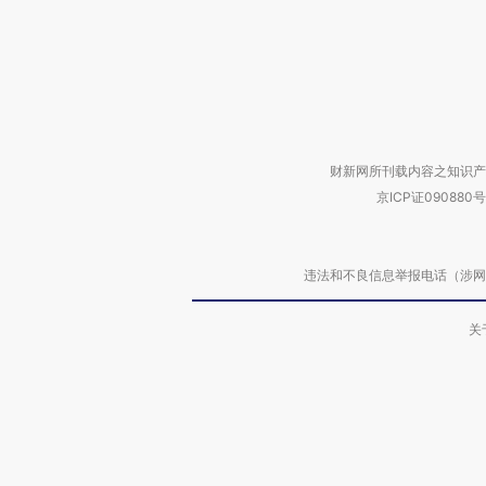
财新网所刊载内容之知识产
京ICP证090880号
违法和不良信息举报电话（涉网络暴力有
关