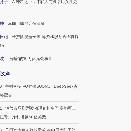
分子
：
AI冲击之下，年轻人与高学历女性更
坤
：
耳闻目睹的几位律师
日记
：
长护险覆盖全国 筹资和服务给予将持
码
波
：
“沉睡”的10万亿元公积金
新文章
0
宇树科技IPO估值600亿元 DeepSeek参
OX的吸金
马航飞行员跨国走私7万
视线｜被称为“蟑螂”的印
略配售
让中产们甘
粒摇头丸 尿检体内含3种
度Z世代 用街头抗争将教
秘鲁纳斯
”？
毒品
育部长拱下台
13人遇难
22
油气市场剧烈波动现套利空间 嘉能可上
扭亏、净利增超50亿美元
6
贝恩资本宣布收购贡茶 在中国大陆无法