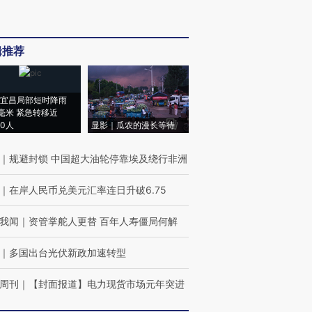
辑推荐
宜昌局部短时降雨
8毫米 紧急转移近
00人
显影｜瓜农的漫长等待
｜
规避封锁 中国超大油轮停靠埃及绕行非洲
｜
在岸人民币兑美元汇率连日升破6.75
我闻
｜
资管掌舵人更替 百年人寿僵局何解
｜
多国出台光伏新政加速转型
周刊
｜
【封面报道】电力现货市场元年突进