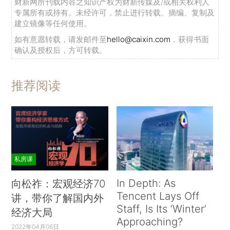
财新网所刊载内容之知识产权为财新传媒及/或相关权利人
专属所有或持有。未经许可，禁止进行转载、摘编、复制及
建立镜像等任何使用。
如有意愿转载，请发邮件至
hello@caixin.com
，获得书面
确认及授权后，方可转载。
推荐阅读
私房课
In Depth: As
向松祚：宏观经济70
Tencent Lays Off
讲，带你了解国内外
Staff, Is Its ‘Winter’
经济大局
Approaching?
2022年04月06日