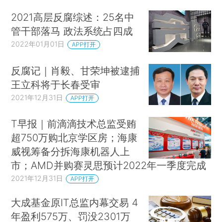
2021高层反腐综述：25名中
管干部落马 政法系统占四成
2022年01月01日
APP打开
反腐记｜肖毅、甘荣坤被逮捕
王立科将于长春受审
2021年12月31日
APP打开
T早报｜前滴滴技术总监受贿
超750万购北京学区房；海康
威视筹备分拆海康机器人上
市；AMD并购赛灵思预计2022年一季度完成
2021年12月31日
APP打开
大成基金原IT总监内幕交易 4
年盈利575万、罚没2301万