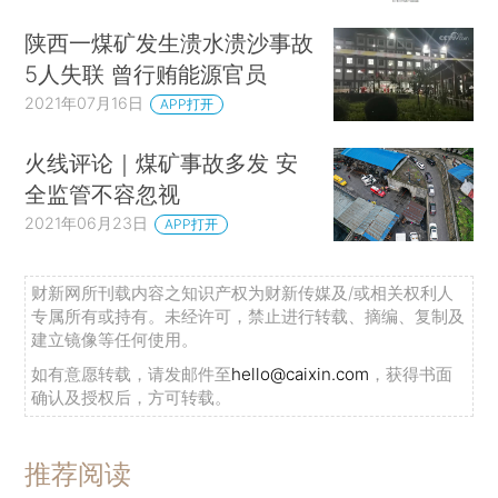
陕西一煤矿发生溃水溃沙事故
5人失联 曾行贿能源官员
2021年07月16日
APP打开
火线评论｜煤矿事故多发 安
全监管不容忽视
2021年06月23日
APP打开
财新网所刊载内容之知识产权为财新传媒及/或相关权利人
专属所有或持有。未经许可，禁止进行转载、摘编、复制及
建立镜像等任何使用。
如有意愿转载，请发邮件至
hello@caixin.com
，获得书面
确认及授权后，方可转载。
推荐阅读