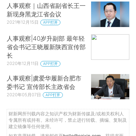
人事观察｜山西省副省长王一
新现身黑龙江省会议
2021年12月15日
APP打开
人事观察|40岁升副部 最年轻
省会书记王晓履新陕西宣传部
长
2020年12月11日
APP打开
人事观察|虞爱华履新合肥市
委书记 宣传部长主政省会
2020年05月07日
APP打开
财新网所刊载内容之知识产权为财新传媒及/或相关权利人
专属所有或持有。未经许可，禁止进行转载、摘编、复制及
建立镜像等任何使用。
如有意愿转载，请发邮件至
hello@caixin.com
，获得书面