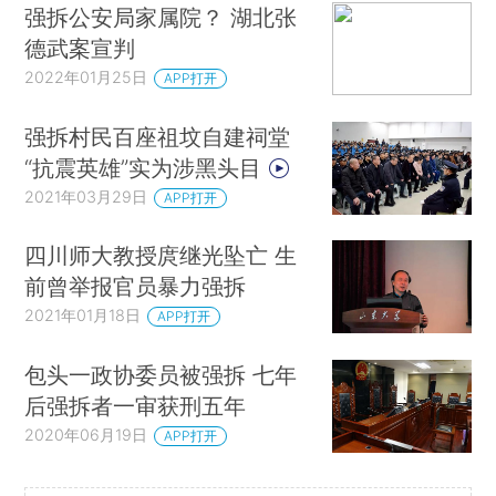
强拆公安局家属院？ 湖北张
德武案宣判
2022年01月25日
APP打开
强拆村民百座祖坟自建祠堂
“抗震英雄”实为涉黑头目
2021年03月29日
APP打开
四川师大教授庹继光坠亡 生
前曾举报官员暴力强拆
2021年01月18日
APP打开
包头一政协委员被强拆 七年
后强拆者一审获刑五年
2020年06月19日
APP打开