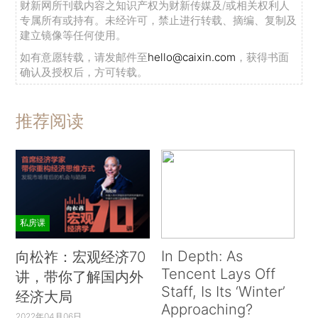
财新网所刊载内容之知识产权为财新传媒及/或相关权利人
专属所有或持有。未经许可，禁止进行转载、摘编、复制及
建立镜像等任何使用。
如有意愿转载，请发邮件至
hello@caixin.com
，获得书面
确认及授权后，方可转载。
推荐阅读
私房课
In Depth: As
向松祚：宏观经济70
Tencent Lays Off
讲，带你了解国内外
Staff, Is Its ‘Winter’
经济大局
Approaching?
2022年04月06日