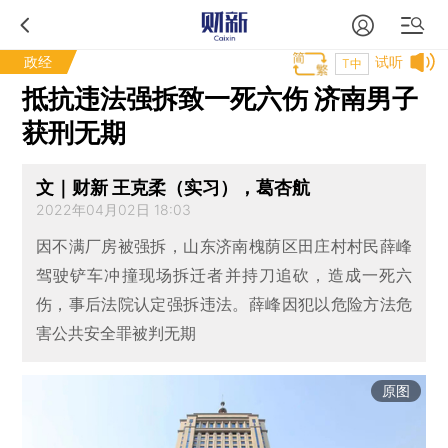
政经
试听
T中
抵抗违法强拆致一死六伤 济南男子
获刑无期
文｜财新 王克柔（实习），葛杏航
2022年04月02日 18:03
因不满厂房被强拆，山东济南槐荫区田庄村村民薛峰
驾驶铲车冲撞现场拆迁者并持刀追砍，造成一死六
伤，事后法院认定强拆违法。薛峰因犯以危险方法危
害公共安全罪被判无期
原图