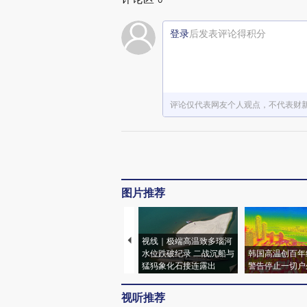
登录
后发表评论得积分
评论仅代表网友个人观点，不代表财
图片推荐
视线｜极端高温致多瑙河
水位跌破纪录 二战沉船与
韩国高温创百年
猛犸象化石接连露出
警告停止一切户
视听推荐