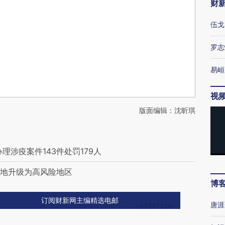
财
伍戈
罗志
易峘
视
版面编辑：沈昕琪
理涉疫案件143件处罚179人
一地升级为高风险地区
博
订阅财新网主编精选电邮
唐涯