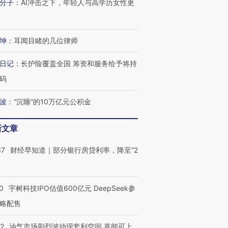
分子
：
AI冲击之下，年轻人与高学历女性更
坤
：
耳闻目睹的几位律师
日记
：
长护险覆盖全国 筹资和服务给予将持
码
波
：
“沉睡”的10万亿元公积金
新文章
37
财经早知道｜部分银行房贷利率，降至“2
OX的吸金
马航飞行员跨国走私7万
视线｜被称为“蟑螂”的印
0
宇树科技IPO估值600亿元 DeepSeek参
让中产们甘
粒摇头丸 尿检体内含3种
度Z世代 用街头抗争将教
秘鲁纳斯
”？
毒品
育部长拱下台
13人遇难
略配售
22
油气市场剧烈波动现套利空间 嘉能可上