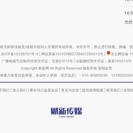
14:
光伏
权为财新传媒及/或相关权利人专属所有或持有。未经许可，禁止进行转载、摘编、
京ICP备10026701号-8
|
网信算备110105862729401250013号
|
京公网安备 11
广播电视节目制作经营许可证：京第01015号
|
出版物经营许可证：第直100013号
Copyright 财新网 All Rights Reserved 版权所有 复制必究
害信息举报、未成年人举报、谣言信息）：010-85905050 13195200605 举报邮
于我们
|
加入我们
|
啄木鸟公益基金会
|
意见与反馈
|
提供新闻线索
|
联系我们
|
友情