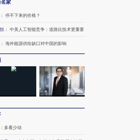
新名家
：
停不下来的价格？
恒
：
中美人工智能竞争：道路比技术更重要
：
海外能源供给缺口对中国的影响
频
客
：
多看少动