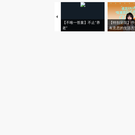
【不唯一答案】不止“养
【特别呈现】寻
老”
有意思的生活方