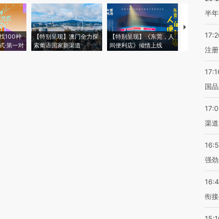
半年
【推广】走
17:2
找100种
【特别呈现】澳门全力探
【特别呈现】《东莞，人
会，让数智科
式·第一对
索葡语国家新渠道
间便利店》倾情上线
业
注册
17:1
国品
17:
渠道
16:
强劲
16:
衔接
15:1