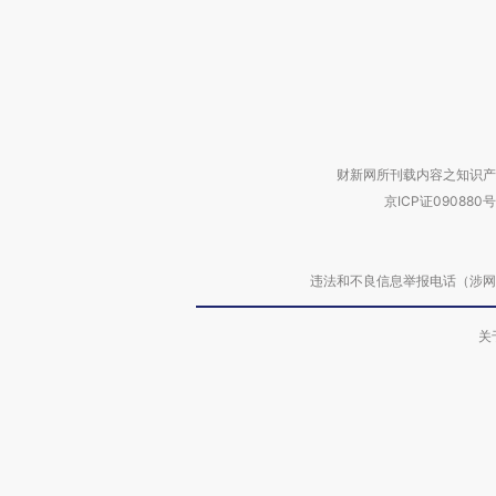
财新网所刊载内容之知识产
京ICP证090880号
违法和不良信息举报电话（涉网络暴力有
关