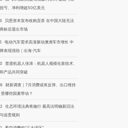
扭亏、净利增超50亿美元
进第四届链博
【商旅对话】华住集团
6
贝恩资本宣布收购贡茶 在中国大陆无法
技“链”接产
【特别呈现】寻找100种
CFO：不靠规模取胜，华
【特别呈
有意思的生活方式·第三对
住三大增长引擎是什么？
有意思的
商标后退出市场
6
电动汽车需求高涨驱动澳洲车市增长 中
牌表现强劲｜出海·汽车
00
普渡机器人张涛：机器人规模化靠技术、
和产品共同突破
56
财新调查｜7月消费或有反弹、出口维持
 受哪些因素带动？
42
生态环境法典将施行 最高法明确新旧法
与追责规则
0
看空消费的“三大误区”