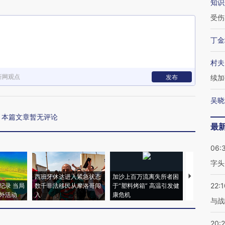
知识
受伤
丁金
村夫
新网观点
发布
续加
吴晓
本篇文章暂无评论
最
06:
字头
西班牙休达进入紧急状态
加沙上百万流离失所者困
视线｜HYR
22:1
纪录 当局
数千非法移民从摩洛哥闯
于“塑料烤箱” 高温引发健
术：是什么
外活动
入
康危机
心“花钱找虐
与战
20: