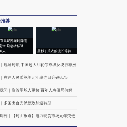
辑推荐
宜昌局部短时降雨
8毫米 紧急转移近
00人
显影｜瓜农的漫长等待
｜
规避封锁 中国超大油轮停靠埃及绕行非洲
｜
在岸人民币兑美元汇率连日升破6.75
我闻
｜
资管掌舵人更替 百年人寿僵局何解
｜
多国出台光伏新政加速转型
周刊
｜
【封面报道】电力现货市场元年突进