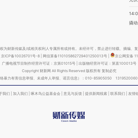
14:
撬动
权为财新传媒及/或相关权利人专属所有或持有。未经许可，禁止进行转载、摘编、
京ICP备10026701号-8
|
网信算备110105862729401250013号
|
京公网安备 11
广播电视节目制作经营许可证：京第01015号
|
出版物经营许可证：第直100013号
Copyright 财新网 All Rights Reserved 版权所有 复制必究
害信息举报、未成年人举报、谣言信息）：010-85905050 13195200605 举报邮
于我们
|
加入我们
|
啄木鸟公益基金会
|
意见与反馈
|
提供新闻线索
|
联系我们
|
友情