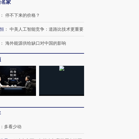
新名家
：
停不下来的价格？
恒
：
中美人工智能竞争：道路比技术更重要
：
海外能源供给缺口对中国的影响
频
客
：
多看少动