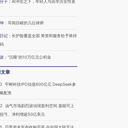
分子
：
AI冲击之下，年轻人与高学历女性更
坤
：
耳闻目睹的几位律师
日记
：
长护险覆盖全国 筹资和服务给予将持
码
波
：
“沉睡”的10万亿元公积金
新文章
0
宇树科技IPO估值600亿元 DeepSeek参
略配售
22
油气市场剧烈波动现套利空间 嘉能可上
扭亏、净利增超50亿美元
OX的吸金
马航飞行员跨国走私7万
视线｜被称为“蟑螂”的印
让中产们甘
粒摇头丸 尿检体内含3种
度Z世代 用街头抗争将教
秘鲁纳斯
6
贝恩资本宣布收购贡茶 在中国大陆无法
”？
毒品
育部长拱下台
13人遇难