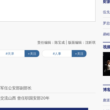
财
伍戈
罗志
易峘
责任编辑：陈宝成 | 版面编辑：沈昕琪
视
#天津
+关注
#人事
+关注
延军任公安部副部长
博
交流山西 曾任职国安部20年
唐涯