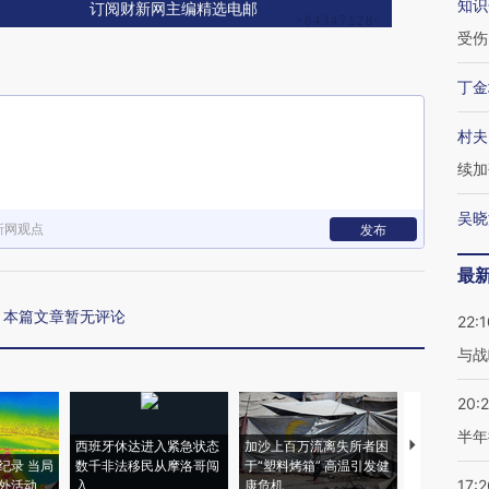
知识
订阅财新网主编精选电邮
受伤
丁金
村夫
续加
吴晓
新网观点
发布
最
本篇文章暂无评论
22:1
与战
20:
半年
西班牙休达进入紧急状态
加沙上百万流离失所者困
视线｜HYR
纪录 当局
数千非法移民从摩洛哥闯
于“塑料烤箱” 高温引发健
术：是什么
17:2
外活动
入
康危机
心“花钱找虐