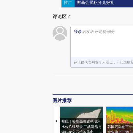
推广
财新会员积分兑好礼
评论区
0
登录
后发表评论得积分
评论仅代表网友个人观点，不代表财
图片推荐
视线｜极端高温致多瑙河
水位跌破纪录 二战沉船与
韩国高温创百年
猛犸象化石接连露出
警告停止一切户