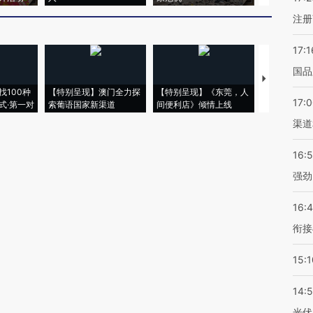
注册
17:1
国品
【推广】走
找100种
【特别呈现】澳门全力探
【特别呈现】《东莞，人
会，让数智科
17:
式·第一对
索葡语国家新渠道
间便利店》倾情上线
业
渠道
16:
强劲
16:
衔接
15:1
14:
光伏