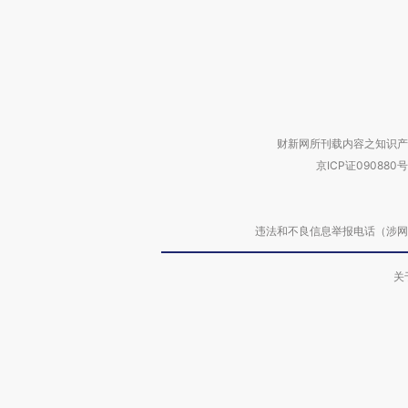
财新网所刊载内容之知识产
京ICP证090880号
违法和不良信息举报电话（涉网络暴力有
关