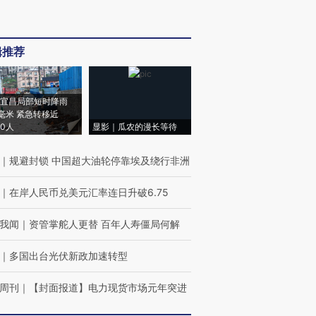
辑推荐
宜昌局部短时降雨
8毫米 紧急转移近
00人
显影｜瓜农的漫长等待
｜
规避封锁 中国超大油轮停靠埃及绕行非洲
｜
在岸人民币兑美元汇率连日升破6.75
我闻
｜
资管掌舵人更替 百年人寿僵局何解
｜
多国出台光伏新政加速转型
周刊
｜
【封面报道】电力现货市场元年突进