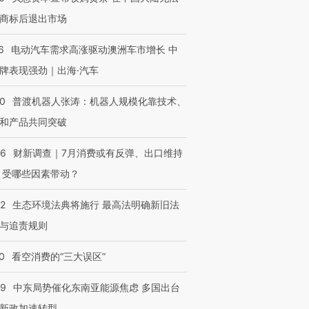
商标后退出市场
6
电动汽车需求高涨驱动澳洲车市增长 中
牌表现强劲｜出海·汽车
进第四届链博
【商旅对话】华住集团
技“链”接产
【特别呈现】寻找100种
CFO：不靠规模取胜，华
【特别呈
00
普渡机器人张涛：机器人规模化靠技术、
有意思的生活方式·第三对
住三大增长引擎是什么？
有意思的
和产品共同突破
56
财新调查｜7月消费或有反弹、出口维持
 受哪些因素带动？
42
生态环境法典将施行 最高法明确新旧法
与追责规则
0
看空消费的“三大误区”
59
中东局势催化东南亚能源焦虑 多国出台
新政加速转型