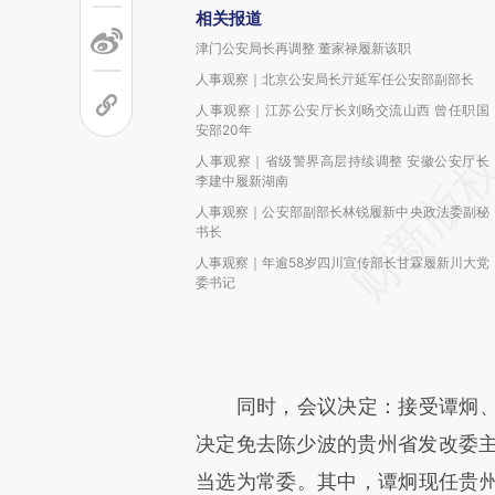
相关报道
津门公安局长再调整 董家禄履新该职
人事观察｜北京公安局长亓延军任公安部副部长
人事观察｜江苏公安厅长刘旸交流山西 曾任职国
安部20年
人事观察｜省级警界高层持续调整 安徽公安厅长
李建中履新湖南
人事观察｜公安部副部长林锐履新中央政法委副秘
书长
人事观察｜年逾58岁四川宣传部长甘霖履新川大党
委书记
同时，会议决定：接受谭炯、
决定免去陈少波的贵州省发改委主
当选为常委。其中，谭炯现任贵