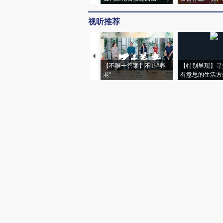
视听推荐
【不唯一答案】不止“养
【特别呈现】寻
老”
有意思的生活方