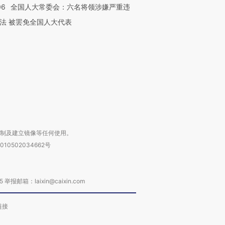
06
全国人大常委会：六名将领涉嫌严重违
跨国走私7万
视线｜被称为“蟑螂”的印
视线｜“入侵”还是“人道危
检体内含3种
度Z世代 用街头抗争将教
机”？难民潮撕裂西班牙
秘鲁纳斯
法 被罢免全国人大代表
育部长拱下台
飞地休达
13人遇难
进第四届链博
【商旅对话】华住集团
技“链”接产
【特别呈现】寻找100种
CFO：不靠规模取胜，华
【特别呈
有意思的生活方式·第三对
住三大增长引擎是什么？
有意思的
复制及建立镜像等任何使用。
010502034662号
箱：laixin@caixin.com
链接