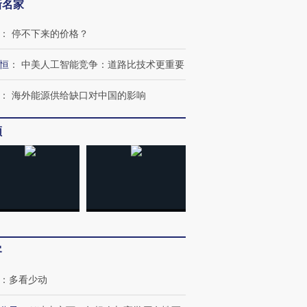
新名家
：
停不下来的价格？
恒
：
中美人工智能竞争：道路比技术更重要
：
海外能源供给缺口对中国的影响
频
客
：
多看少动