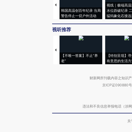
视线｜极端高温
韩国高温创百年纪录 当局
水位跌破纪录 
警告停止一切户外活动
猛犸象化石接连
视听推荐
【不唯一答案】不止“养
【特别呈现】寻
老”
有意思的生活方
财新网所刊载内容之知识产
京ICP证090880号
违法和不良信息举报电话（涉网络暴力有
关