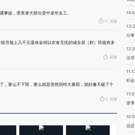
14:
通事故，受害者大部分是中老年女工。
11
·
回复
13:
分事
并按月领上几千元退休金得以衣食无忧的城乡居（村）民能有多
12:
·
回复
涉罪
11:1
积金
了，要么不下雨，要么就是突然间特大暴雨，就好像天破了个
11:0
3
·
回复
逐季
10:
远是