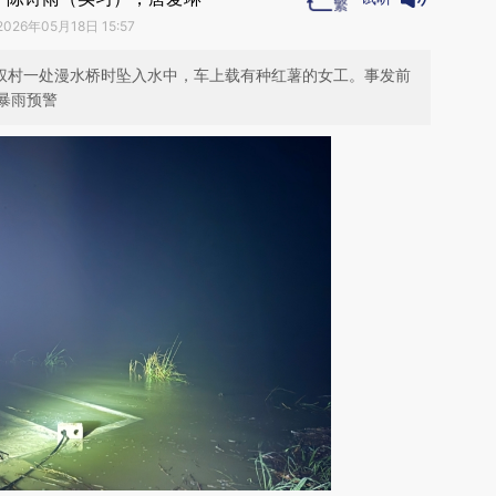
2026年05月18日 15:57
永权村一处漫水桥时坠入水中，车上载有种红薯的女工。事发前
暴雨预警