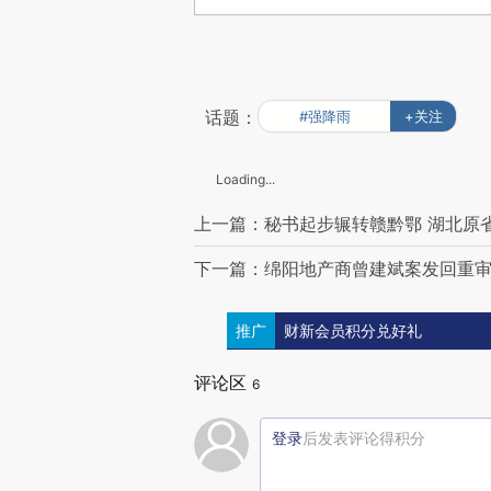
话题：
#强降雨
+关注
Loading...
上一篇：秘书起步辗转赣黔鄂 湖北原
下一篇：绵阳地产商曾建斌案发回重审
推广
财新会员积分兑好礼
评论区
6
登录
后发表评论得积分