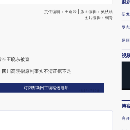
财
责任编辑：王逸吟 | 版面编辑：吴秋晗
伍戈
图片编辑：刘青
罗志
易峘
视
省长王晓东被查
 四川高院指原判事实不清证据不足
订阅财新网主编精选电邮
博
唐涯