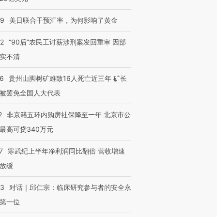
09
美日联合干预汇率，为何影响了黄金
32
“90后”农民工讨薪涉刑案发回重审 因部
实不清
36
贵州山脚树矿难致16人死亡近三年 矿长
被罢免全国人大代表
2
非京籍五环内购房社保降至一年 北京市公
最高可贷340万元
7
寒武纪上半年净利润同比翻倍 营收增速
放缓
53
对话｜邱仁宗：临床研究参与者的安全永
第一位