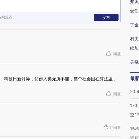
知识
受伤
新网观点
发布
丁金
村夫
续加
·
回复
吴晓
最
，科技日新月异，仿佛人类无所不能，整个社会困在算法里，
20:
·
回复
17:
空”
1
·
回复
15:
资超