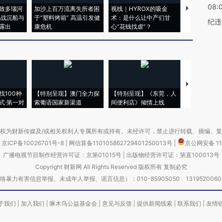
08:
致多瑙河
加沙上百万流离失所者困
视线｜HYROX的吸金
马航飞行员
二战沉船与
于“塑料烤箱” 高温引发健
术：是什么让中产们甘
粒摇头丸 尿
纪违
露出
康危机
心“花钱找虐”？
毒品
【推广】走
找100种
【特别呈现】澳门全力探
【特别呈现】《东莞，人
会，让数智科
式·第一对
索葡语国家新渠道
间便利店》倾情上线
业
权为财新传媒及/或相关权利人专属所有或持有。未经许可，禁止进行转载、摘编、
京ICP备10026701号-8
|
网信算备110105862729401250013号
|
京公网安备 11
广播电视节目制作经营许可证：京第01015号
|
出版物经营许可证：第直100013号
Copyright 财新网 All Rights Reserved 版权所有 复制必究
害信息举报、未成年人举报、谣言信息）：010-85905050 13195200605 举报邮
于我们
|
加入我们
|
啄木鸟公益基金会
|
意见与反馈
|
提供新闻线索
|
联系我们
|
友情