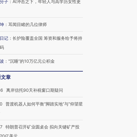
分子
：
AI冲击之下，年轻人与高学历女性更
坤
：
耳闻目睹的几位律师
日记
：
长护险覆盖全国 筹资和服务给予将持
码
波
：
“沉睡”的10万亿元公积金
新文章
46
离岸信托90天补税窗口期疑问
00
普渡机器人如何平衡“脚踏实地”与“仰望星
？
57
特朗普召开矿业圆桌会 拟向关键矿产投
20亿美元