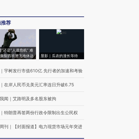
辑推荐
侵”还是“人道危机” 难
撕裂西班牙飞地休达
显影｜瓜农的漫长等待
｜
宇树发行市值610亿 先行者的加速和考验
｜
在岸人民币兑美元汇率连日升破6.75
我闻
｜
艾路明及多名股东被拘
｜
特朗普再签两份行政令限制出生公民权
周刊
｜
【封面报道】电力现货市场元年突进