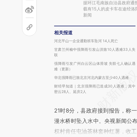
据环江毛南族自治县政府通报
载有15人的皮卡车在途经
新闻
相关报道
河北平山一企业通勤班车坠河 14人死亡
甘肃兰州榆中强降雨引发山洪致10人遇难33人失
联
强降雨引发广州白云区山体滑坡 失联七人确认遇
难（更新）
华北强降雨已致北京河北内蒙古至少40人遇难
财经早知道｜北京强降雨已造成30人遇难，其中
密云28人、延庆2人
21时8分，县政府接到报告，称
漫水桥时坠入水中。央视新闻公布
权村肯任屯油茶林套种红薯，收工