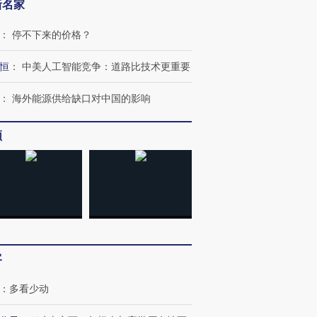
新名家
：
停不下来的价格？
恒
：
中美人工智能竞争：道路比技术更重要
：
海外能源供给缺口对中国的影响
频
客
：
多看少动