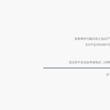
财新网所刊载内容之知识产
京ICP证090880号
违法和不良信息举报电话（涉网络暴力有
关