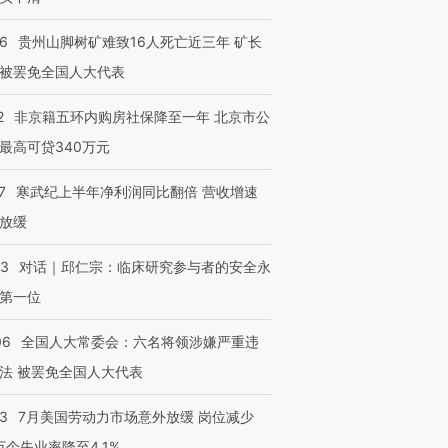
36
贵州山脚树矿难致16人死亡近三年 矿长
被罢免全国人大代表
跨国走私7万
视线｜被称为“蟑螂”的印
视线｜“入侵”还是“人道危
检体内含3种
度Z世代 用街头抗争将教
机”？难民潮撕裂西班牙
秘鲁纳斯
育部长拱下台
飞地休达
13人遇难
2
非京籍五环内购房社保降至一年 北京市公
最高可贷340万元
7
寒武纪上半年净利润同比翻倍 营收增速
放缓
进第四届链博
【商旅对话】华住集团
技“链”接产
【特别呈现】寻找100种
CFO：不靠规模取胜，华
【特别呈
53
对话｜邱仁宗：临床研究参与者的安全永
有意思的生活方式·第三对
住三大增长引擎是什么？
有意思的
第一位
06
全国人大常委会：六名将领涉嫌严重违
法 被罢免全国人大代表
43
7月美国劳动力市场意外放缓 岗位减少
3万个失业率降至4.1%