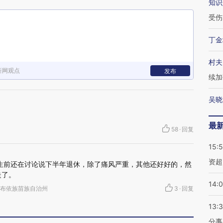
知识
受伤
丁金
村夫
新网观点
发布
续加
吴晓
最
58
·
回复
15:
资超
，生前还在讨论说下半年退休，除了痛风严重，其他还好好的，然
走了。
14:
 黔西南布依族苗族自治州
3
·
回复
13:
分事