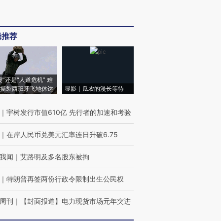
辑推荐
侵”还是“人道危机” 难
撕裂西班牙飞地休达
显影｜瓜农的漫长等待
｜
宇树发行市值610亿 先行者的加速和考验
｜
在岸人民币兑美元汇率连日升破6.75
我闻
｜
艾路明及多名股东被拘
｜
特朗普再签两份行政令限制出生公民权
周刊
｜
【封面报道】电力现货市场元年突进