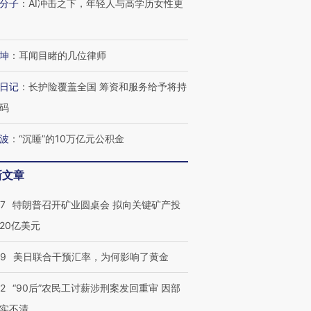
分子
：
AI冲击之下，年轻人与高学历女性更
坤
：
耳闻目睹的几位律师
日记
：
长护险覆盖全国 筹资和服务给予将持
码
波
：
“沉睡”的10万亿元公积金
新文章
57
特朗普召开矿业圆桌会 拟向关键矿产投
20亿美元
09
美日联合干预汇率，为何影响了黄金
32
“90后”农民工讨薪涉刑案发回重审 因部
实不清