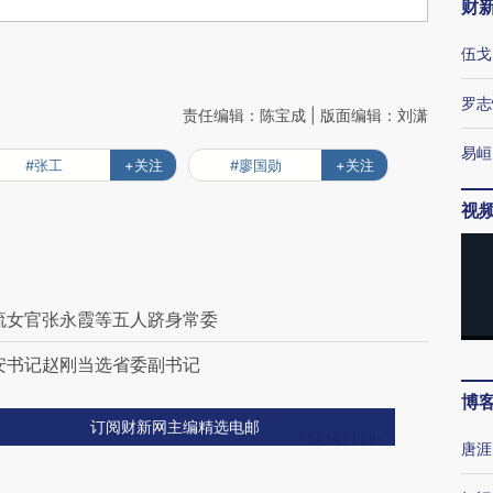
财
伍戈
罗志
责任编辑：陈宝成 | 版面编辑：刘潇
易峘
#张工
+关注
#廖国勋
+关注
视
流女官张永霞等五人跻身常委
安书记赵刚当选省委副书记
博
订阅财新网主编精选电邮
唐涯