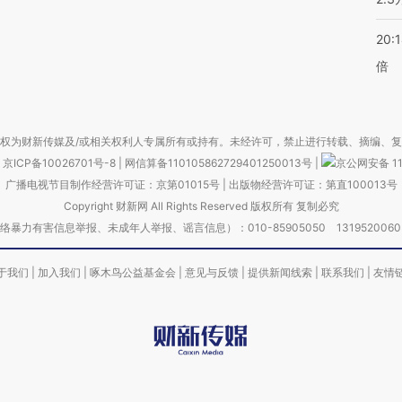
20:
倍
权为财新传媒及/或相关权利人专属所有或持有。未经许可，禁止进行转载、摘编、
京ICP备10026701号-8
|
网信算备110105862729401250013号
|
京公网安备 11
广播电视节目制作经营许可证：京第01015号
|
出版物经营许可证：第直100013号
Copyright 财新网 All Rights Reserved 版权所有 复制必究
害信息举报、未成年人举报、谣言信息）：010-85905050 13195200605 举报邮
于我们
|
加入我们
|
啄木鸟公益基金会
|
意见与反馈
|
提供新闻线索
|
联系我们
|
友情