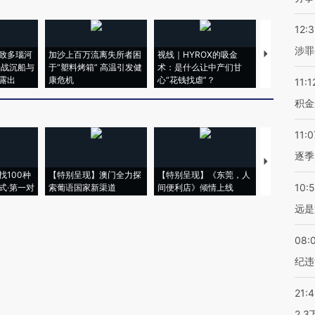
12:
涉罪
致多瑙河
加沙上百万流离失所者困
视线｜HYROX的吸金
马航飞行员
二战沉船与
于“塑料烤箱” 高温引发健
术：是什么让中产们甘
粒摇头丸 尿
露出
康危机
心“花钱找虐”？
毒品
11:1
积金
11:0
逐季
【推广】走
找100种
【特别呈现】澳门全力探
【特别呈现】《东莞，人
会，让数智科
10:
式·第一对
索葡语国家新渠道
间便利店》倾情上线
业
远是
08:
纪违
21:
2.