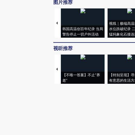
图片推荐
视线｜极端高温
韩国高温创百年纪录 当局
水位跌破纪录 
警告停止一切户外活动
猛犸象化石接连
视听推荐
【不唯一答案】不止“养
【特别呈现】寻
老”
有意思的生活方