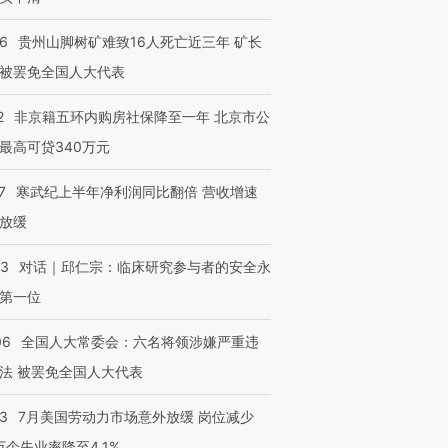
36
贵州山脚树矿难致16人死亡近三年 矿长
被罢免全国人大代表
2
非京籍五环内购房社保降至一年 北京市公
最高可贷340万元
7
寒武纪上半年净利润同比翻倍 营收增速
放缓
53
对话｜邱仁宗：临床研究参与者的安全永
第一位
06
全国人大常委会：六名将领涉嫌严重违
法 被罢免全国人大代表
43
7月美国劳动力市场意外放缓 岗位减少
3万个失业率降至4.1%