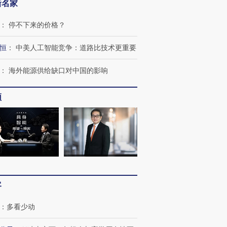
新名家
：
停不下来的价格？
恒
：
中美人工智能竞争：道路比技术更重要
：
海外能源供给缺口对中国的影响
频
客
：
多看少动