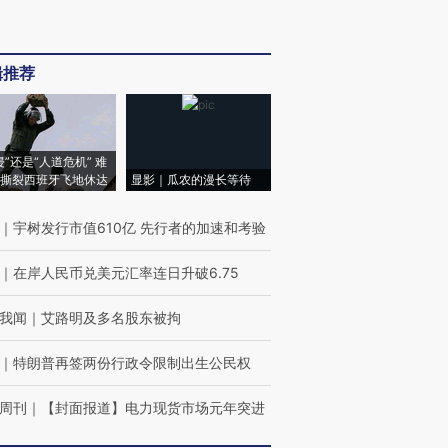
辑推荐
侵”还是“人道危机” 难
撕裂西班牙飞地休达
显影｜瓜农的漫长等待
｜
宇树发行市值610亿 先行者的加速和考验
｜
在岸人民币兑美元汇率连日升破6.75
我闻
｜
艾路明及多名股东被拘
｜
特朗普再签两份行政令限制出生公民权
周刊
｜
【封面报道】电力现货市场元年突进