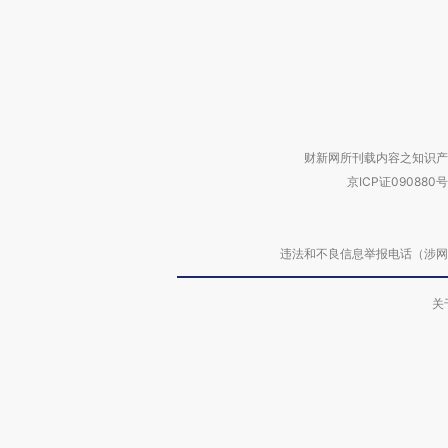
财新网所刊载内容之知识产
京ICP证090880号
违法和不良信息举报电话（涉网络暴力有
关