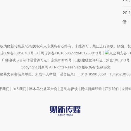
20:
倍
权为财新传媒及/或相关权利人专属所有或持有。未经许可，禁止进行转载、摘编、
京ICP备10026701号-8
|
网信算备110105862729401250013号
|
京公网安备 11
广播电视节目制作经营许可证：京第01015号
|
出版物经营许可证：第直100013号
Copyright 财新网 All Rights Reserved 版权所有 复制必究
害信息举报、未成年人举报、谣言信息）：010-85905050 13195200605 举报邮
于我们
|
加入我们
|
啄木鸟公益基金会
|
意见与反馈
|
提供新闻线索
|
联系我们
|
友情