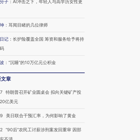
分子
：
AI冲击之下，年轻人与高学历女性更
坤
：
耳闻目睹的几位律师
日记
：
长护险覆盖全国 筹资和服务给予将持
码
跨国走私7万
视线｜被称为“蟑螂”的印
视线｜“入侵”还是“人道危
检体内含3种
度Z世代 用街头抗争将教
机”？难民潮撕裂西班牙
秘鲁纳斯
波
：
“沉睡”的10万亿元公积金
育部长拱下台
飞地休达
13人遇难
新文章
57
特朗普召开矿业圆桌会 拟向关键矿产投
20亿美元
进第四届链博
【商旅对话】华住集团
技“链”接产
【特别呈现】寻找100种
CFO：不靠规模取胜，华
【特别呈
有意思的生活方式·第三对
住三大增长引擎是什么？
有意思的
09
美日联合干预汇率，为何影响了黄金
32
“90后”农民工讨薪涉刑案发回重审 因部
实不清