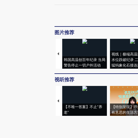
图片推荐
视线｜极端高温
韩国高温创百年纪录 当局
水位跌破纪录 
警告停止一切户外活动
猛犸象化石接连
视听推荐
【不唯一答案】不止“养
【特别呈现】寻
老”
有意思的生活方