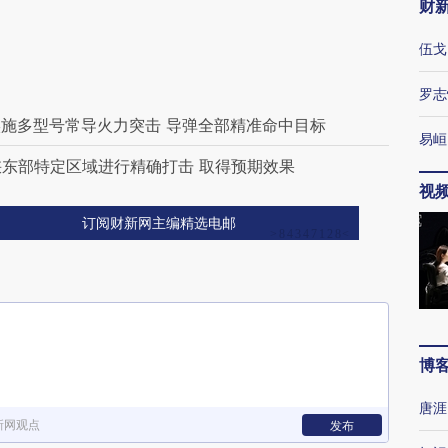
财
伍戈
罗志
施多型号常导火力突击 导弹全部精准命中目标
易峘
峡东部特定区域进行精确打击 取得预期效果
视
订阅财新网主编精选电邮
博
唐涯
新网观点
发布