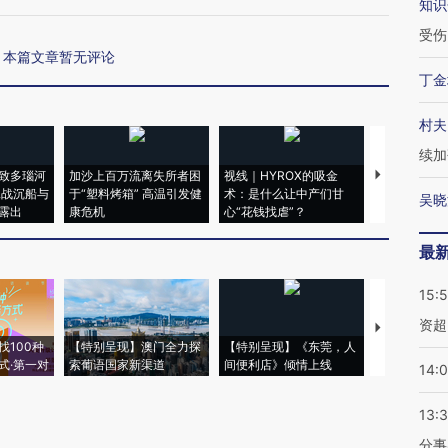
知识
受伤
本篇文章暂无评论
丁金
村夫
续加
致多瑙河
加沙上百万流离失所者困
视线｜HYROX的吸金
马航飞行员
二战沉船与
于“塑料烤箱” 高温引发健
术：是什么让中产们甘
粒摇头丸 尿
吴晓
露出
康危机
心“花钱找虐”？
毒品
最
15:
资超
【推广】走
找100种
【特别呈现】澳门全力探
【特别呈现】《东莞，人
会，让数智科
式·第一对
索葡语国家新渠道
间便利店》倾情上线
业
14:
13:
分事