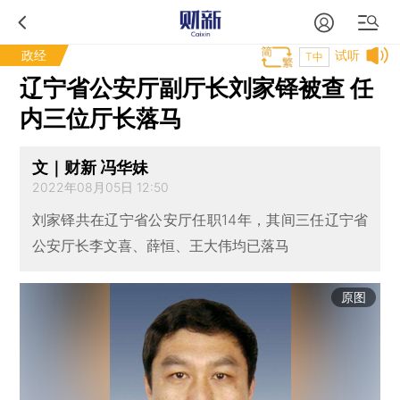
政经
试听
T中
辽宁省公安厅副厅长刘家铎被查 任
内三位厅长落马
文｜财新 冯华妹
2022年08月05日 12:50
刘家铎共在辽宁省公安厅任职14年，其间三任辽宁省
公安厅长李文喜、薛恒、王大伟均已落马
原图