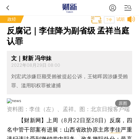
政经
试听
T中
反腐记｜李佳降为副省级 孟祥当庭
认罪
文｜财新 冯华妹
2022年08月29日 08:00
刘宏武涉嫌巨额受贿被提起公诉，王铭晖因涉嫌受贿
罪、滥用职权罪被逮捕
原图
资料图：李佳（左）、孟祥。图：北京日报客户端
【财新网】
上周（8月22日至28日）反腐，四
名中管干部案有进展：山西省政协原主席
李佳
严重
违纪违法受到撤销党内职务、政务撤职处分；最高