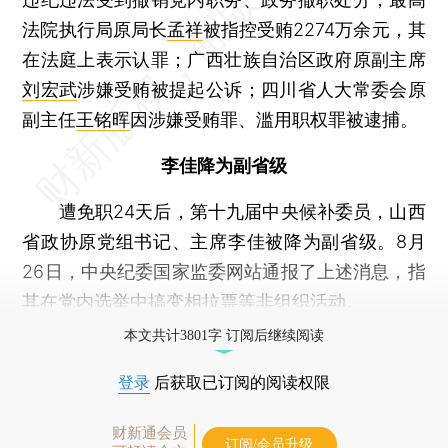
法院执行局原局长
孟祥
被指控受贿2274万余元，其
在法庭上表示认罪；广西壮族自治区政府原副主席
刘宏武
涉嫌受贿被提起公诉；四川省人大常委会原
副主任
王铭晖
因涉嫌受贿罪、滥用职权罪被逮捕。
李佳降为副省级
遭免职24天后，第十九届中央候补委员，山西
省政协原党组书记、主席李佳被降为副省级。8月
26日，中央纪委国家监委网站通报了上述消息，指
其在党内选举中搞变相拉票等非组织活动。
本文共计3801字 订阅后继续阅读
登录
后获取已订阅的阅读权限
财新通会员
订阅/会员升级