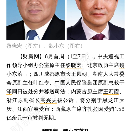
黎晓宏（图左）、魏小东（图右）。
【财新网】
6月首周（1至7日），中央巡视工
作领导小组办公室原主任
黎晓宏
、北京政协主席
魏
小东
落马；四川成都原市长
王凤朝
、湖南人大常委
会原副主任
叶红专
、
中国人民保险集团
原副总裁
于
泽
同日被处分并移送司法；内蒙古原主席
王莉霞
、
浙江原副省长
高兴夫
被公诉，将分别于黑龙江大
庆、江西宜春受审；西藏原主席
齐扎拉
因受贿1.58
亿余元一审被判无期。