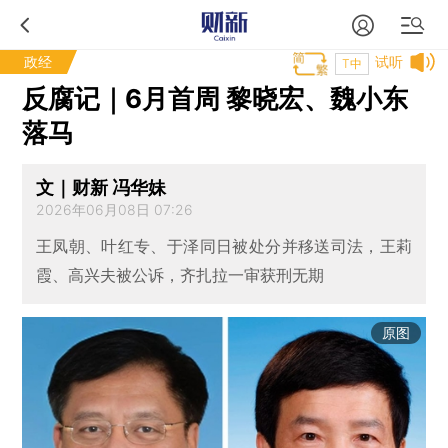
政经
试听
T中
反腐记｜6月首周 黎晓宏、魏小东
落马
文｜财新 冯华妹
2026年06月08日 07:26
王凤朝、叶红专、于泽同日被处分并移送司法，王莉
霞、高兴夫被公诉，齐扎拉一审获刑无期
原图