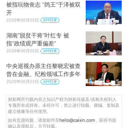
被指玩物丧志 “鸽王”于泽被双
开
2026年06月05日
APP打开
湖南“脱贫干将”叶红专 被
指“政绩观严重偏差”
2026年06月05日
APP打开
中央巡视办原主任黎晓宏被查
曾在金融、纪检领域工作多年
2026年06月02日
APP打开
财新网所刊载内容之知识产权为财新传媒及/或相关权利人
专属所有或持有。未经许可，禁止进行转载、摘编、复制及
建立镜像等任何使用。
如有意愿转载，请发邮件至
hello@caixin.com
，获得书面
确认及授权后，方可转载。